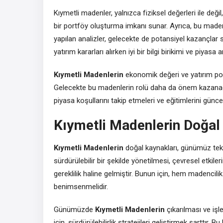
Kıymetli madenler, yalnızca fiziksel değerleri ile değ
bir portföy oluşturma imkanı sunar. Ayrıca, bu made
yapılan analizler, gelecekte de potansiyel kazançlar
yatırım kararları alırken iyi bir bilgi birikimi ve piya
Kıymetli Madenlerin
ekonomik değeri ve yatırım potan
Gelecekte bu madenlerin rolü daha da önem kazanacak
piyasa koşullarını takip etmeleri ve eğitimlerini gün
Kıymetli Madenlerin Doğal 
Kıymetli Madenlerin
doğal kaynakları, günümüz tekno
sürdürülebilir bir şekilde yönetilmesi, çevresel etkile
gereklilik haline gelmiştir. Bunun için, hem madencil
benimsenmelidir.
Günümüzde
Kıymetli Madenlerin
çıkarılması ve iş
için, sürdürülebilirlik stratejileri geliştirmek şarttır