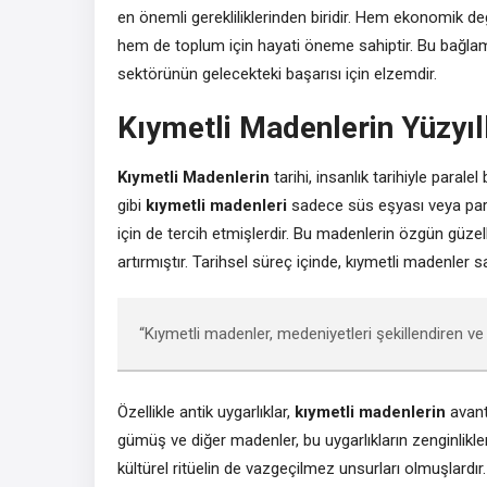
en önemli gerekliliklerinden biridir. Hem ekonomik
hem de toplum için hayati öneme sahiptir. Bu bağlamd
sektörünün gelecekteki başarısı için elzemdir.
Kıymetli Madenlerin Yüzyıl
Kıymetli Madenlerin
tarihi, insanlık tarihiyle parale
gibi
kıymetli madenleri
sadece süs eşyası veya par
için de tercih etmişlerdir. Bu madenlerin özgün güzelli
artırmıştır. Tarihsel süreç içinde, kıymetli madenler
“Kıymetli madenler, medeniyetleri şekillendiren ve
Özellikle antik uygarlıklar,
kıymetli madenlerin
avant
gümüş ve diğer madenler, bu uygarlıkların zenginlikleri
kültürel ritüelin de vazgeçilmez unsurları olmuşlardı