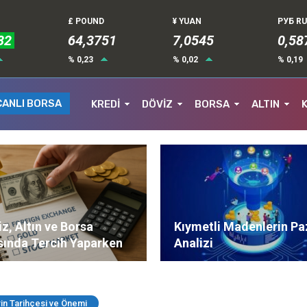
£ POUND
¥ YUAN
РУБ R
82
64,3751
7,0545
0,58
% 0,23
% 0,02
% 0,19
CANLI BORSA
KREDİ
DÖVİZ
BORSA
ALTIN
z, Altın ve Borsa
Kıymetli Madenlerin Pa
sında Tercih Yaparken
Analizi
ere Dikkat Edilmeli?
in Tarihçesi ve Önemi