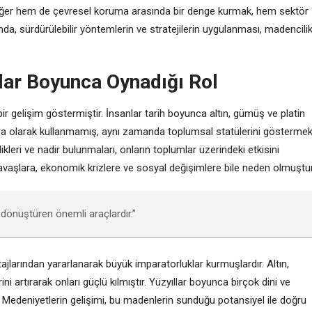
 değer hem de çevresel koruma arasında bir denge kurmak, hem sektör
a, sürdürülebilir yöntemlerin ve stratejilerin uygulanması, madencili
lar Boyunca Oynadığı Rol
l bir gelişim göstermiştir. İnsanlar tarih boyunca altın, gümüş ve platin
a olarak kullanmamış, aynı zamanda toplumsal statülerini gösterme
kleri ve nadir bulunmaları, onların toplumlar üzerindeki etkisini
 savaşlara, ekonomik krizlere ve sosyal değişimlere bile neden olmuştur
 dönüştüren önemli araçlardır.”
ajlarından yararlanarak büyük imparatorluklar kurmuşlardır. Altın,
ni artırarak onları güçlü kılmıştır. Yüzyıllar boyunca birçok dini ve
r. Medeniyetlerin gelişimi, bu madenlerin sunduğu potansiyel ile doğru