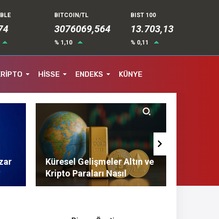
UBLE
BITCOIN/TL
BIST 100
74
3076069,564
13.703,13
% 1,10
% 0,11
KRİPTO
HİSSE
ENDEKS
KÜNYE
zar
Küresel Gelişmeler Altın ve
Finans 
Kripto Paraları Nasıl
Tasarruf
Etkiliyor?
Tavsiyel