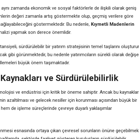
il, aynı zamanda ekonomik ve sosyal faktörlerle de ilişkili olarak geniş
nlerin değeri zamanla artış göstermekte olup, geçmiş verilere göre
 sağlayabileceğini göstermektedir. Bu nedenle,
Kıymetli Madenlerin
sa analizi yapmak son derece önemlidir.
siyeli, sürdürülebilir bir yatırım stratejisinin temel taşlarını oluşturur
 gibi görünmektedir, bu nedenle yatırımcıların sürekli olarak değiş
cellemeleri büyük önem taşımaktadır.
Kaynakları ve Sürdürülebilirlik
lojisi ve endüstrisi için kritik bir öneme sahiptir. Ancak bu kaynaklar
rinin azaltılması ve gelecek nesiller için korunması açısından büyük bir
ik hem de işleme süreçlerinde çevreye duyarlı yaklaşımlar
lenmesi esnasında ortaya çıkan çevresel sorunların önüne geçebilmek
. Bu bağlamda, sektörde faaliyet gösteren kuruluşların sürdürülebilir