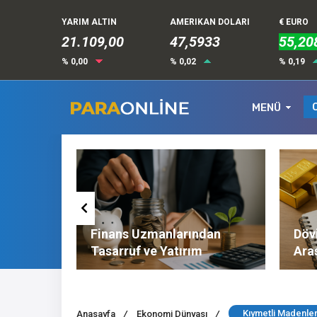
YARIM ALTIN
AMERIKAN DOLARI
€ EURO
21.109,00
47,5933
55,20
% 0,00
% 0,02
% 0,19
MENÜ
Altın ve
Finans Uzmanlarından
Dövi
l
Tasarruf ve Yatırım
Ara
Tavsiyeleri
Nel
Kıymetli Madenler
Anasayfa
/
Ekonomi Dünyası
/