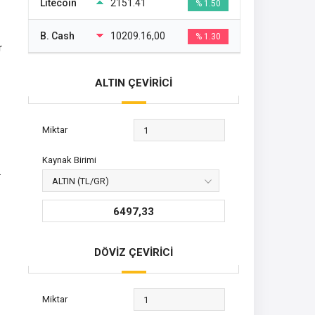
Litecoin
2151.41
% 1.50
B. Cash
10209.16,00
% 1.30
r
ALTIN ÇEVİRİCİ
Miktar
Kaynak Birimi
.
6497,33
DÖVİZ ÇEVİRİCİ
Miktar