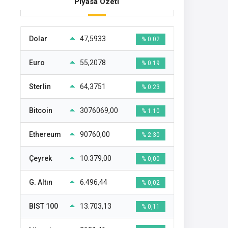
Piyasa Özeti
Dolar
47,5933
% 0.02
Euro
55,2078
% 0.19
Sterlin
64,3751
% 0.23
Bitcoin
3076069,00
% 1.10
Ethereum
90760,00
% 2.30
Çeyrek
10.379,00
% 0,00
G. Altın
6.496,44
% 0,02
BIST 100
13.703,13
% 0,11