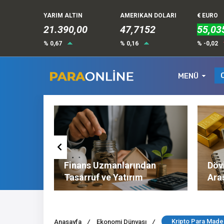
YARIM ALTIN
AMERIKAN DOLARI
€ EURO
21.390,00
47,7152
55,03
% 0,67
% 0,16
% -0,02
MENÜ
Altın ve
Finans Uzmanlarından
Dövi
l
Tasarruf ve Yatırım
Ara
Tavsiyeleri
Nel
Kripto Para Madenc
Anasayfa
/
Ekonomi Dünyası
/