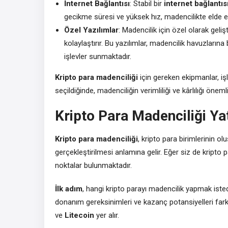
İnternet Bağlantısı
: Stabil bir
internet bağlantıs
gecikme süresi ve yüksek hız, madencilikte elde edi
Özel Yazılımlar
: Madencilik için özel olarak geli
kolaylaştırır. Bu yazılımlar, madencilik havuzları
işlevler sunmaktadır.
Kripto para madenciliği
için gereken ekipmanlar, iş
seçildiğinde, madenciliğin verimliliği ve kârlılığı önemli 
Kripto Para Madenciliği Yat
Kripto para madenciliği
, kripto para birimlerinin o
gerçekleştirilmesi anlamına gelir. Eğer siz de kript
noktalar bulunmaktadır.
İlk adım
, hangi kripto parayı madencilik yapmak istediğ
donanım gereksinimleri ve kazanç potansiyelleri farklı
ve
Litecoin
yer alır.