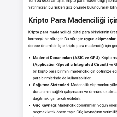
Tüm bu dezavantajlar, kripto para madenciliği yapma
Yatırımcılar, bu riskleri göz önünde bulundurarak bilinç
Kripto Para Madenciliği iç
Kripto para madenciliği
, dijital para birimlerinin ü
karmaşık bir süreçtir. Bu süreçte uygun
ekipmanlar
derece önemlidir. İşte kripto para madenciliği için ge
Madenci Donanımları (ASIC ve GPU)
: Kripto m
(Application-Specific Integrated Circuit)
ve
G
bir kripto para birimini madencilik için optimize edi
para birimlerinde de kullanılabilirler.
Soğutma Sistemleri
: Madencilik ekipmanları yük
donanımın sağlıklı çalışmasını ve ömrünü uzatmasını
dağıtmak için tercih edilebilir.
Güç Kaynağı
: Madencilik donanımları yoğun enerji
seçmek kritik önem taşır. Güç kaynağının verimliliğ