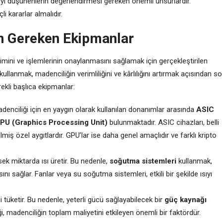
yı düşünenlerin değerlendirmesi gereken önemli unsurlardır.
li kararlar almalıdır.
in Gereken Ekipmanlar
retimini ve işlemlerinin onaylanmasını sağlamak için gerçekleştirilen
kullanmak, madenciliğin verimliliğini ve kârlılığını artırmak açısından s
rekli başlıca ekipmanlar:
adenciliği için en yaygın olarak kullanılan donanımlar arasında
ASIC
PU (Graphics Processing Unit)
bulunmaktadır. ASIC cihazları, belli
lmiş özel aygıtlardır. GPU’lar ise daha genel amaçlıdır ve farklı kripto
sek miktarda ısı üretir. Bu nedenle,
soğutma sistemleri
kullanmak,
 sağlar. Fanlar veya su soğutma sistemleri, etkili bir şekilde ısıyı
 tüketir. Bu nedenle, yeterli gücü sağlayabilecek bir
güç kaynağı
i, madenciliğin toplam maliyetini etkileyen önemli bir faktördür.