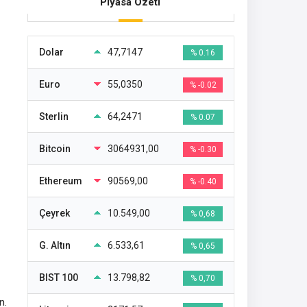
Piyasa Özeti
Dolar
47,7147
% 0.16
Euro
55,0350
% -0.02
Sterlin
64,2471
% 0.07
Bitcoin
3064931,00
% -0.30
Ethereum
90569,00
% -0.40
Çeyrek
10.549,00
% 0,68
G. Altın
6.533,61
% 0,65
BIST 100
13.798,82
% 0,70
n.