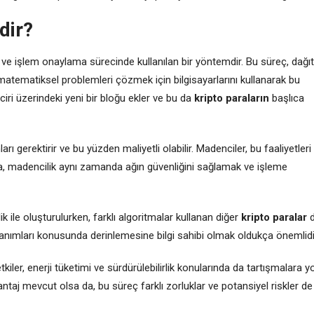
dir?
ası ve işlem onaylama sürecinde kullanılan bir yöntemdir. Bu süreç, dağıt
matematiksel problemleri çözmek için bilgisayarlarını kullanarak bu
ciri üzerindeki yeni bir bloğu ekler ve bu da
kripto paraların
başlıca
rı gerektirir ve bu yüzden maliyetli olabilir. Madenciler, bu faaliyetleri
nda, madencilik aynı zamanda ağın güvenliğini sağlamak ve işleme
ik ile oluşturulurken, farklı algoritmalar kullanan diğer
kripto paralar
d
anımları konusunda derinlemesine bilgi sahibi olmak oldukça önemlidi
tkiler, enerji tüketimi ve sürdürülebilirlik konularında da tartışmalara y
antaj mevcut olsa da, bu süreç farklı zorluklar ve potansiyel riskler de