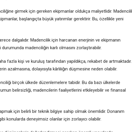
ciliğine girmek için gereken ekipmanlar oldukça maliyetlidir. Madencili
manlar, başlangıçta büyük yatırımlar gerektirir. Bu, özellikle yeni
derece dalgalıdır. Madencilik için harcanan enerjinin ve ekipmanın
si durumunda madenciliğin karlı olmasını zorlaştırabilir.
aha fazla kişi ve kuruluş tarafından yapıldıkça, rekabet de artmaktadır.
rin azalmasına, dolayısıyla kârlılığın düşmesine neden olabilir.
nciliği birçok ülkede düzenlemelere tabidir. Bu da bazı ülkelerde
un belirsizliği, madencilerin faaliyetlerini etkileyebilir ve finansal
apmak için belirli bir teknik bilgiye sahip olmak önemlidir. Donanım
i konularda deneyimsiz olanlar için zorlayıcı olabilir.