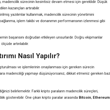
ı
, madencilik sürecinin kesintisiz devam etmesi için gereklidir. Düşük
len kazançları artırabilir.
ştirilmiş yazılımlar kullanmak, madencilik sürecinin yönetimini
na bağlanma, işlem takibi ve donanımın performansının izlenmesi gibi
lemin başarısını doğrudan etkileyen unsurlardır. Doğru ekipmanlar
ölçüde artırılabilir.
ırımı Nasıl Yapılır?
luşturulması ve işlemlerinin onaylanması için gereken sürecin
o para madenciliği yapmayı düşünüyorsanız, dikkat etmeniz gereken baz
inizi belirlemektir. Farklı kripto paraların madencilik süreçleri,
lık gösterebilir. Öne çıkan kripto paralar arasında
Bitcoin
,
Ethereum