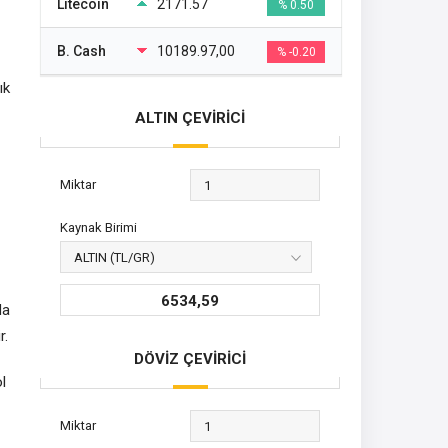
Litecoin
2171.57
% 0.50
B. Cash
10189.97,00
% -0.20
ık
ALTIN ÇEVİRİCİ
Miktar
Kaynak Birimi
6534,59
a
r.
DÖVİZ ÇEVİRİCİ
ol
Miktar