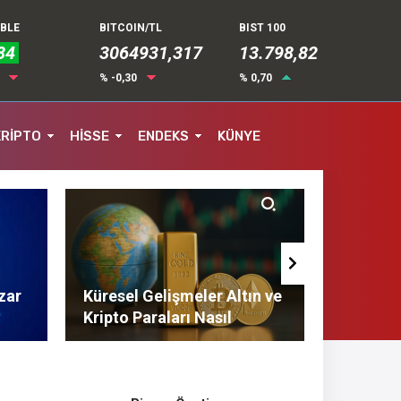
UBLE
BITCOIN/TL
BIST 100
84
3064931,317
13.798,82
4
% -0,30
% 0,70
KRİPTO
HİSSE
ENDEKS
KÜNYE
zar
Küresel Gelişmeler Altın ve
Finans 
Kripto Paraları Nasıl
Tasarruf
Etkiliyor?
Tavsiyel