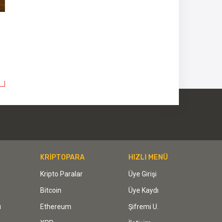
KRİPTOPARA
HIZLI MENÜ
Kripto Paralar
Üye Girişi
Bitcoin
Üye Kaydı
ı
Ethereum
Şifremi U.