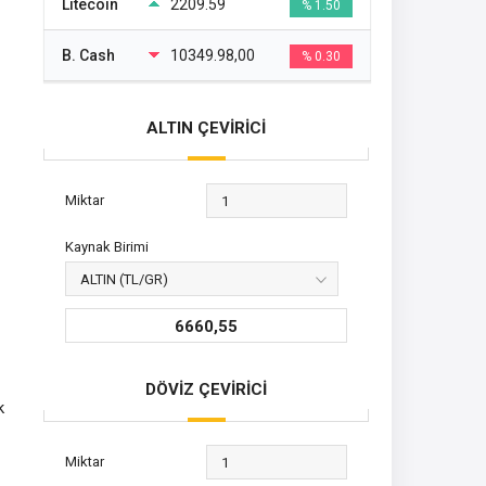
Litecoin
2209.59
% 1.50
B. Cash
10349.98,00
% 0.30
ALTIN ÇEVİRİCİ
Miktar
Kaynak Birimi
6660,55
DÖVİZ ÇEVİRİCİ
k
Miktar