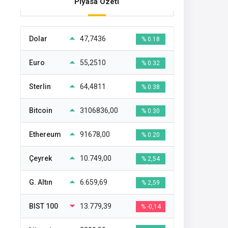
Piyasa Özeti
Dolar
47,7436
% 0.18
Euro
55,2510
% 0.32
Sterlin
64,4811
% 0.38
Bitcoin
3106836,00
% 0.30
Ethereum
91678,00
% 0.20
Çeyrek
10.749,00
% 2,54
G. Altın
6.659,69
% 2,59
BIST 100
13.779,39
% -0,14