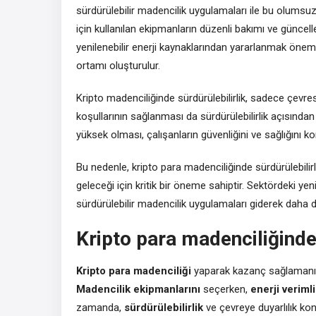
sürdürülebilir madencilik uygulamaları ile bu olumsuz 
için kullanılan ekipmanların düzenli bakımı ve güncelle
yenilenebilir enerji kaynaklarından yararlanmak önemlid
ortamı oluşturulur.
Kripto madenciliğinde sürdürülebilirlik, sadece çevrese
koşullarının sağlanması da sürdürülebilirlik açısından 
yüksek olması, çalışanların güvenliğini ve sağlığını k
Bu nedenle, kripto para madenciliğinde sürdürülebilir
geleceği için kritik bir öneme sahiptir. Sektördeki ye
sürdürülebilir madencilik uygulamaları giderek daha
Kripto para madenciliğinde
Kripto para madenciliği
yaparak kazanç sağlamanın b
Madencilik ekipmanlarını
seçerken,
enerji verimli
zamanda,
sürdürülebilirlik
ve çevreye duyarlılık kon