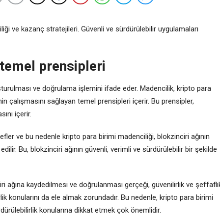
iği ve kazanç stratejileri. Güvenli ve sürdürülebilir uygulamaları
 temel prensipleri
oluşturulması ve doğrulama işlemini ifade eder. Madencilik, kripto para
inin çalışmasını sağlayan temel prensipleri içerir. Bu prensipler,
sını içerir.
defler ve bu nedenle kripto para birimi madenciliği, blokzinciri ağının
lir. Bu, blokzinciri ağının güvenli, verimli ve sürdürülebilir bir şekilde
iri ağına kaydedilmesi ve doğrulanması gerçeği, güvenilirlik ve şeffaflı
irlik konularını da ele almak zorundadır. Bu nedenle, kripto para birimi
rdürülebilirlik konularına dikkat etmek çok önemlidir.