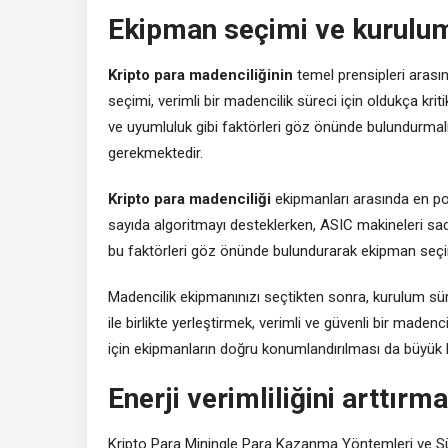
Ekipman seçimi ve kurulu
Kripto para madenciliğinin
temel prensipleri arasın
seçimi, verimli bir madencilik süreci için oldukça kriti
ve uyumluluk gibi faktörleri göz önünde bulundurmalı
gerekmektedir.
Kripto para madenciliği
ekipmanları arasında en po
sayıda algoritmayı desteklerken, ASIC makineleri sade
bu faktörleri göz önünde bulundurarak ekipman seçi
Madencilik ekipmanınızı seçtikten sonra, kurulum sür
ile birlikte yerleştirmek, verimli ve güvenli bir madenc
için ekipmanların doğru konumlandırılması da büyük bi
Enerji verimliliğini arttırm
Kripto Para Miningle Para Kazanma Yöntemleri ve Sürd