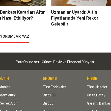
ankası Kararları Altın
Uzmanlar Uyardı: Altın
ı Nasıl Etkiliyor?
Fiyatlarında Yeni Rekor
Gelebilir
YORUMLAR YAZ
ParaOnline.net - Güncel Döviz ve Ekonomi Dünyası
ALTIN
ENDEKS
HİSSE
Altınlar
Tüm Endeksler
Tüm Hisseler
Gram altın
Bist 100
Hisse Detay
Çeyrek Altın
Bist 50
Garanti Bankas