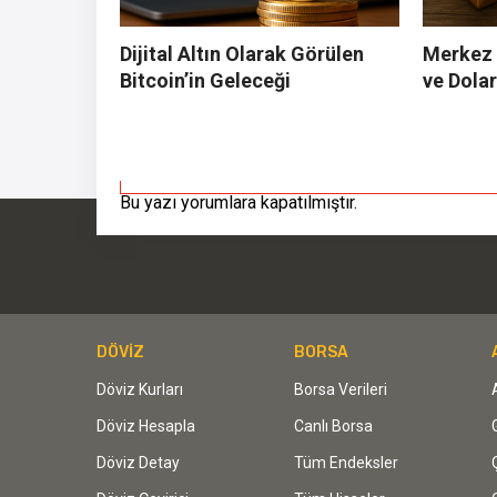
Dijital Altın Olarak Görülen
Merkez B
Bitcoin’in Geleceği
ve Dolar
Bu yazı yorumlara kapatılmıştır.
DÖVİZ
BORSA
Döviz Kurları
Borsa Verileri
Döviz Hesapla
Canlı Borsa
Döviz Detay
Tüm Endeksler