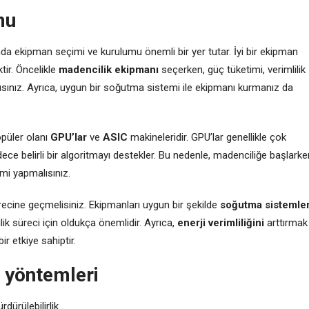
mu
da ekipman seçimi ve kurulumu önemli bir yer tutar. İyi bir ekipman
ktir. Öncelikle
madencilik ekipmanı
seçerken, güç tüketimi, verimlilik
sınız. Ayrıca, uygun bir soğutma sistemi ile ekipmanı kurmanız da
püler olanı
GPU’lar
ve
ASIC
makineleridir. GPU’lar genellikle çok
ce belirli bir algoritmayı destekler. Bu nedenle, madenciliğe başlarke
mi yapmalısınız.
ecine geçmelisiniz. Ekipmanları uygun bir şekilde
soğutma sistemler
ilik süreci için oldukça önemlidir. Ayrıca,
enerji verimliliğini
arttırmak
r etkiye sahiptir.
a yöntemleri
ürülebilirlik