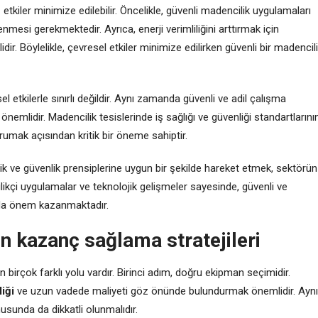
etkiler minimize edilebilir. Öncelikle, güvenli madencilik uygulamaları
nmesi gerekmektedir. Ayrıca, enerji verimliliğini arttırmak için
ir. Böylelikle, çevresel etkiler minimize edilirken güvenli bir madencil
l etkilerle sınırlı değildir. Aynı zamanda güvenli ve adil çalışma
önemlidir. Madencilik tesislerinde iş sağlığı ve güvenliği standartlarını
orumak açısından kritik bir öneme sahiptir.
lik ve güvenlik prensiplerine uygun bir şekilde hareket etmek, sektörün
nilikçi uygulamalar ve teknolojik gelişmeler sayesinde, güvenli ve
 da önem kazanmaktadır.
n kazanç sağlama stratejileri
irçok farklı yolu vardır. Birinci adım, doğru ekipman seçimidir.
liği
ve uzun vadede maliyeti göz önünde bulundurmak önemlidir. Aynı
usunda da dikkatli olunmalıdır.