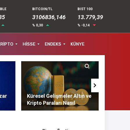
UBLE
BITCOIN/TL
BIST 100
35
3106836,146
13.779,39
% 0,30
% -0,14
KRİPTO
HİSSE
ENDEKS
KÜNYE
zar
Küresel Gelişmeler Altın ve
Finans 
Kripto Paraları Nasıl
Tasarruf
Etkiliyor?
Tavsiyel