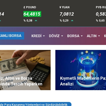
£ POUND
¥ YUAN
РУБ R
14
64,4815
7,0812
0,58
% 0,38
% 0,29
% 0,65
CANLI BORSA
KREDİ
DÖVİZ
BORSA
ALTIN
z, Altın ve Borsa
Kıymetli Madenlerin Pa
sında Tercih Yaparken
Analizi
ere Dikkat Edilmeli?
gle Para Kazanma Yöntemleri ve Sürdürülebilirlik