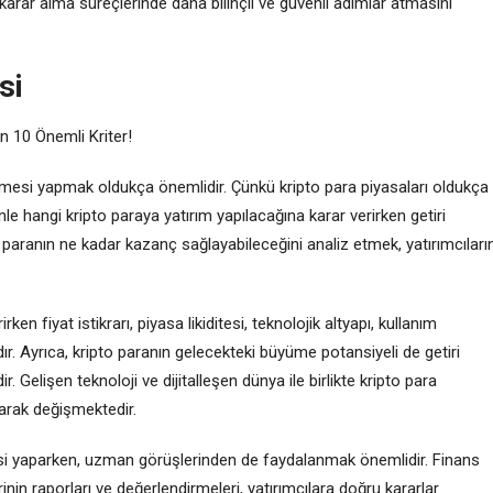
 karar alma süreçlerinde daha bilinçli ve güvenli adımlar atmasını
si
n 10 Önemli Kriter!
elemesi yapmak oldukça önemlidir. Çünkü kripto para piyasaları oldukça
enle hangi kripto paraya yatırım yapılacağına karar verirken getiri
to paranın ne kadar kazanç sağlayabileceğini analiz etmek, yatırımcıları
rken fiyat istikrarı, piyasa likiditesi, teknolojik altyapı, kullanım
ır. Ayrıca, kripto paranın gelecekteki büyüme potansiyeli de getiri
 Gelişen teknoloji ve dijitalleşen dünya ile birlikte kripto para
olarak değişmektedir.
mesi yaparken, uzman görüşlerinden de faydalanmak önemlidir. Finans
inin raporları ve değerlendirmeleri, yatırımcılara doğru kararlar