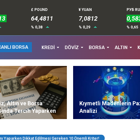
£ POUND
¥ YUAN
РУБ R
13
64,4811
7,0812
0,58
% 0,38
% 0,29
% 0,65
CANLI BORSA
KREDİ
DÖVİZ
BORSA
ALTIN
z, Altın ve Borsa
Kıymetli Madenlerin Pa
sında Tercih Yaparken
Analizi
ere Dikkat Edilmeli?
ımı Yaparken Dikkat Edilmesi Gereken 10 Önemli Kriter!