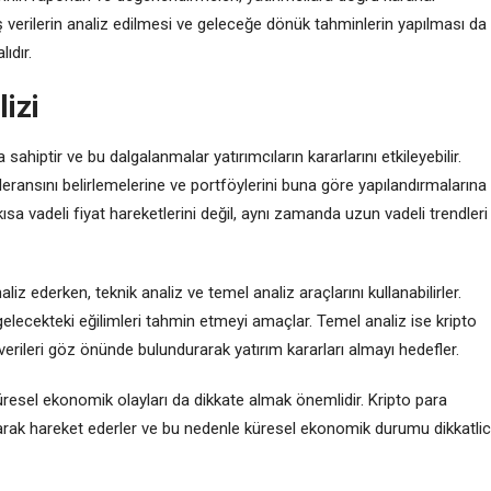
ş verilerin analiz edilmesi ve geleceğe dönük tahminlerin yapılması da
ıdır.
izi
sahiptir ve bu dalgalanmalar yatırımcıların kararlarını etkileyebilir.
oleransını belirlemelerine ve portföylerini buna göre yapılandırmalarına
ısa vadeli fiyat hareketlerini değil, aynı zamanda uzun vadeli trendleri
liz ederken, teknik analiz ve temel analiz araçlarını kullanabilirler.
 gelecekteki eğilimleri tahmin etmeyi amaçlar. Temel analiz ise kripto
li verileri göz önünde bulundurarak yatırım kararları almayı hedefler.
küresel ekonomik olayları da dikkate almak önemlidir. Kripto para
 olarak hareket ederler ve bu nedenle küresel ekonomik durumu dikkatli