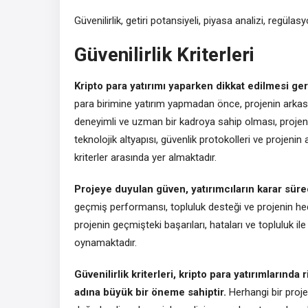
Güvenilirlik, getiri potansiyeli, piyasa analizi, regül
Güvenilirlik Kriterleri
Kripto para yatırımı yaparken dikkat edilmesi gere
para birimine yatırım yapmadan önce, projenin arkası
deneyimli ve uzman bir kadroya sahip olması, projeni
teknolojik altyapısı, güvenlik protokolleri ve projenin
kriterler arasında yer almaktadır.
Projeye duyulan güven, yatırımcıların karar süreç
geçmiş performansı, topluluk desteği ve projenin hedefle
projenin geçmişteki başarıları, hataları ve topluluk ile 
oynamaktadır.
Güvenilirlik kriterleri, kripto para yatırımların
adına büyük bir öneme sahiptir.
Herhangi bir projey