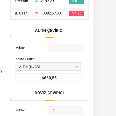
Litecoin
2182.29
% 0.30
B. Cash
10382.67,00
% 1.20
ALTIN ÇEVİRİCİ
Miktar
Kaynak Birimi
in
6660,55
DÖVİZ ÇEVİRİCİ
Miktar