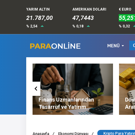
YARIM ALTIN
AMERIKAN DOLARI
€ EURO
21.787,00
47,7443
55,25
% 2,54
% 0,18
% 0,32
MENÜ
Altın ve
Finans Uzmanlarından
Dövi
l
Tasarruf ve Yatırım
Ara
Tavsiyeleri
Nel
Kripto Para Yatır
Anasayfa
/
Ekonomi Dünyası
/