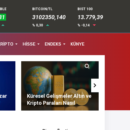
UBLE
BITCOIN/TL
BIST 100
31
3102350,140
13.779,39
% 0,30
% -0,14
KRİPTO
HİSSE
ENDEKS
KÜNYE
zar
Küresel Gelişmeler Altın ve
Finans 
Kripto Paraları Nasıl
Tasarruf
Etkiliyor?
Tavsiyel