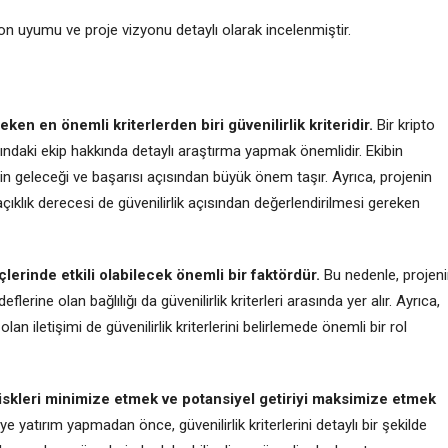
asyon uyumu ve proje vizyonu detaylı olarak incelenmiştir.
ken en önemli kriterlerden biri güvenilirlik kriteridir.
Bir kripto
ndaki ekip hakkında detaylı araştırma yapmak önemlidir. Ekibin
n geleceği ve başarısı açısından büyük önem taşır. Ayrıca, projenin
 açıklık derecesi de güvenilirlik açısından değerlendirilmesi gereken
lerinde etkili olabilecek önemli bir faktördür.
Bu nedenle, projen
rine olan bağlılığı da güvenilirlik kriterleri arasında yer alır. Ayrıca,
olan iletişimi de güvenilirlik kriterlerini belirlemede önemli bir rol
da riskleri minimize etmek ve potansiyel getiriyi maksimize etmek
e yatırım yapmadan önce, güvenilirlik kriterlerini detaylı bir şekilde