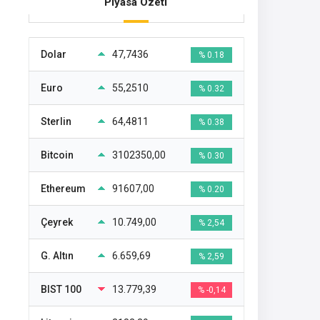
Piyasa Özeti
Dolar
47,7436
% 0.18
Euro
55,2510
% 0.32
Sterlin
64,4811
% 0.38
Bitcoin
3102350,00
% 0.30
Ethereum
91607,00
% 0.20
Çeyrek
10.749,00
% 2,54
G. Altın
6.659,69
% 2,59
BIST 100
13.779,39
% -0,14