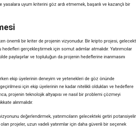
 yasalara uyum kriterini göz ardı etmemek, başarılı ve kazançlı bir
mesi
n önemli bir kriter de projenin vizyonudur. Bir kripto projesi, gelecek
u hedefleri gerçekleştirmek için somut adımlar atmalıdır. Yatırımcılar
şekilde paylaşırlar ve topluluğun da projenin hedeflerine inanmasını
ırken ekip üyelerinin deneyim ve yetenekleri de göz önünde
geçirilmesi için ekip üyelerinin ne kadar nitelikli oldukları ve hedeflere
rıca, projenin teknolojik altyapısı ve nasıl bir problemi çözmeyi
kate alınmalıdır.
vizyonunu değerlendirmek, yatırımcıların gelecekteki getiri potansiyelin
 olan projeler, uzun vadeli yatırımlar için daha güvenli bir seçenek