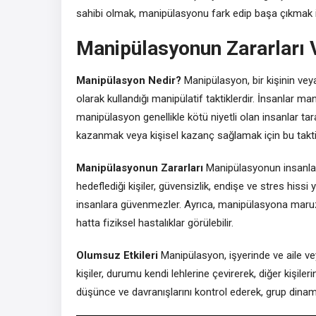
sahibi olmak, manipülasyonu fark edip başa çıkmak i
Manipülasyonun Zararları V
Manipülasyon Nedir?
Manipülasyon, bir kişinin veya
olarak kullandığı manipülatif taktiklerdir. İnsanlar 
manipülasyon genellikle kötü niyetli olan insanlar tara
kazanmak veya kişisel kazanç sağlamak için bu taktikle
Manipülasyonun Zararları
Manipülasyonun insanlar ü
hedeflediği kişiler, güvensizlik, endişe ve stres hissi y
insanlara güvenmezler. Ayrıca, manipülasyona maruz k
hatta fiziksel hastalıklar görülebilir.
Olumsuz Etkileri
Manipülasyon, işyerinde ve aile vey
kişiler, durumu kendi lehlerine çevirerek, diğer kişileri
düşünce ve davranışlarını kontrol ederek, grup dinami