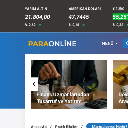
YARIM ALTIN
AMERIKAN DOLARI
€ EURO
21.804,00
47,7445
55,25
% 2,62
% 0,18
% 0,32
MENÜ
Altın ve
Finans Uzmanlarından
Dövi
l
Tasarruf ve Yatırım
Ara
Tavsiyeleri
Nel
Manipülasyon Nedir?
Anasayfa
/
Pratik Bilgiler
/