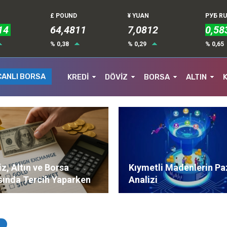
£ POUND
¥ YUAN
РУБ R
14
64,4811
7,0812
0,58
% 0,38
% 0,29
% 0,65
CANLI BORSA
KREDİ
DÖVİZ
BORSA
ALTIN
z, Altın ve Borsa
Kıymetli Madenlerin Pa
sında Tercih Yaparken
Analizi
ere Dikkat Edilmeli?