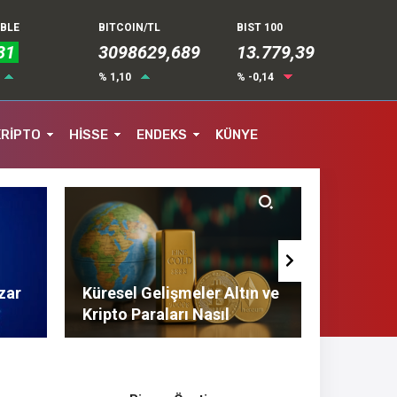
UBLE
BITCOIN/TL
BIST 100
31
3098629,689
13.779,39
% 1,10
% -0,14
KRİPTO
HİSSE
ENDEKS
KÜNYE
zar
Küresel Gelişmeler Altın ve
Finans 
Kripto Paraları Nasıl
Tasarruf
Etkiliyor?
Tavsiyel