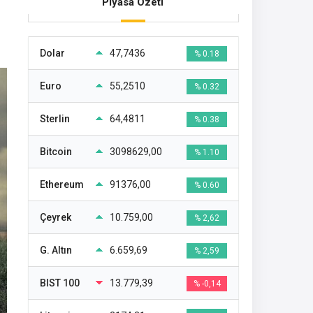
Piyasa Özeti
Dolar
47,7436
% 0.18
Euro
55,2510
% 0.32
Sterlin
64,4811
% 0.38
Bitcoin
3098629,00
% 1.10
Ethereum
91376,00
% 0.60
Çeyrek
10.759,00
% 2,62
G. Altın
6.659,69
% 2,59
BIST 100
13.779,39
% -0,14