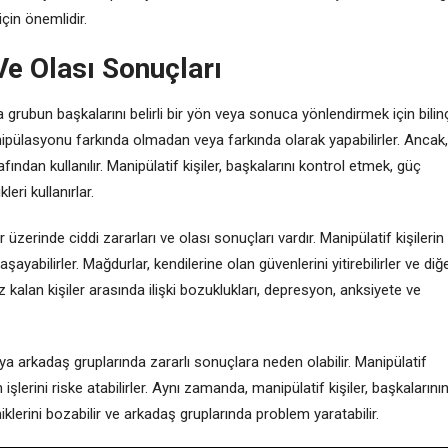
çin önemlidir.
e Olası Sonuçları
 grubun başkalarını belirli bir yön veya sonuca yönlendirmek için bilinç
manipülasyonu farkında olmadan veya farkında olarak yapabilirler. Ancak,
fından kullanılır. Manipülatif kişiler, başkalarını kontrol etmek, güç
ri kullanırlar.
zerinde ciddi zararları ve olası sonuçları vardır. Manipülatif kişilerin
aşayabilirler. Mağdurlar, kendilerine olan güvenlerini yitirebilirler ve diğ
alan kişiler arasında ilişki bozuklukları, depresyon, anksiyete ve
a arkadaş gruplarında zararlı sonuçlara neden olabilir. Manipülatif
n işlerini riske atabilirler. Aynı zamanda, manipülatif kişiler, başkalarını
klerini bozabilir ve arkadaş gruplarında problem yaratabilir.