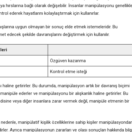
 veya hırslarına bağlı olarak değişebilir. İnsanlar manipülasyonu genellikl
rol ederek hayatlarını kolaylaştırmak için kullanırlar.
ranışlarına uygun olmayan bir sonuç elde etmek istemeleridir. Bu
t edecek şekilde davranışlarını değiştirmek için kullanılır.
eri
Özgüven kazanma
Kontrol etme isteği
ı haline getirirler. Bu durumda, manipülasyon artık bir davranış biçimi
manipüle ederler ve manipülasyonu bir alışkanlık haline getirirler. Bu
sine veya diğer insanlara zarar vermek değil, manipüle etmenin bir
edenle, manipülatif kişilik özelliklerine sahip kişiler manipülasyonda
dirler. Ayrıca manipülasyonun zararları ve olası sonuçları hakkında bilg