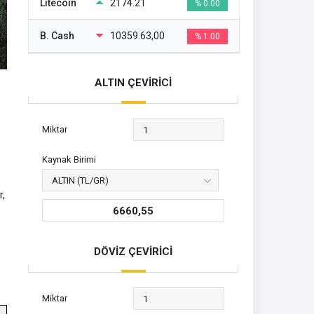
Litecoin
2174.21
% 0.00
B. Cash
10359.63,00
% 1.00
ALTIN ÇEVİRİCİ
Miktar
Kaynak Birimi
r,
6660,55
DÖVİZ ÇEVİRİCİ
Miktar