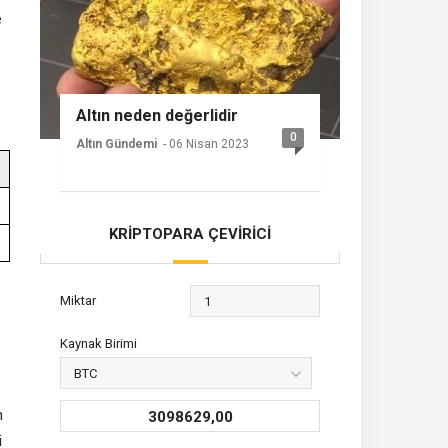
e
Altın neden değerlidir
0
Altın Gündemi
- 06 Nisan 2023
KRİPTOPARA ÇEVİRİCİ
Miktar
Kaynak Birimi
n
3098629,00
i