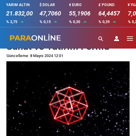
YARIM ALTIN
$ DOLAR
€ EURO
£ POUND
¥ Y
21.832,00
47,7060
55,1906
64,4457
7,
% 2,75
% 0,15
% 0,30
% 0,39
% 0,
NFT Portreleri: Yeni Bir
Sanat ve Yatırım Formu
Güncelleme: 8 Mayıs 2024 12:01