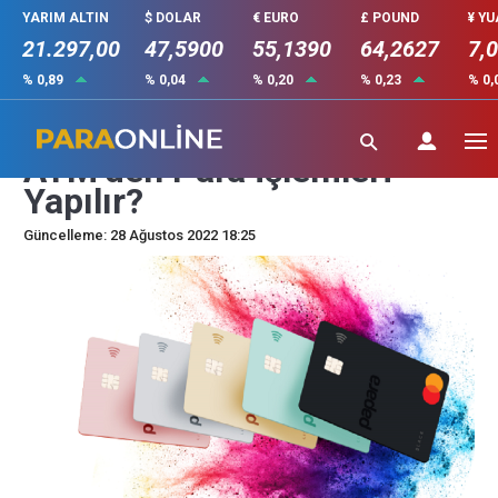
YARIM ALTIN
$ DOLAR
€ EURO
£ POUND
¥ Y
21.297,00
47,5900
55,1390
64,2627
7,
% 0,89
% 0,04
% 0,20
% 0,23
% 0,
Papara Card İle Hangi
ATM’den Para İşlemleri
Yapılır?
Güncelleme: 28 Ağustos 2022 18:25