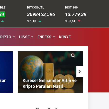
UBLE
BITCOIN/TL
BIST 100
34
3098453,596
13.779,39
% 1,10
% -0,14
KRİPTO
HİSSE
ENDEKS
KÜNYE
zar
Küresel Gelişmeler Altın ve
Finans 
Kripto Paraları Nasıl
Tasarruf
Etkiliyor?
Tavsiyel