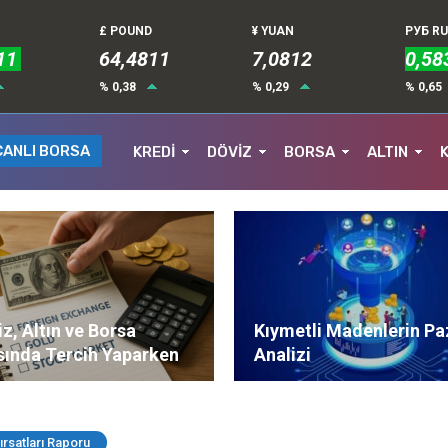
£ POUND
¥ YUAN
РУБ R
11
64,4811
7,0812
0,58
% 0,38
% 0,29
% 0,65
CANLI BORSA
KREDİ
DÖVİZ
BORSA
ALTIN
z, Altın ve Borsa
Kıymetli Madenlerin Pa
sında Tercih Yaparken
Analizi
ere Dikkat Edilmeli?
ırsatları Raporu