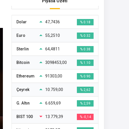
Piyasa Özeti
Dolar
47,7436
% 0.18
Euro
55,2510
% 0.32
Sterlin
64,4811
% 0.38
Bitcoin
3098453,00
% 1.10
Ethereum
91303,00
% 0.90
Çeyrek
10.759,00
% 2,62
G. Altın
6.659,69
% 2,59
BIST 100
13.779,39
% -0,14