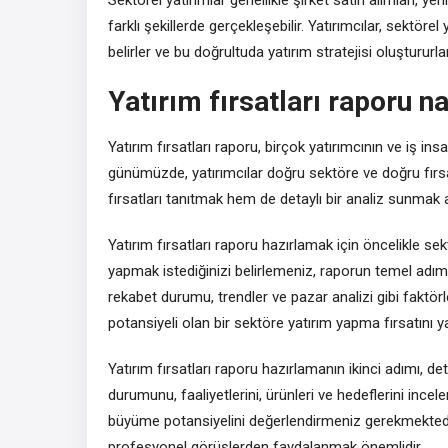
farklı şekillerde gerçekleşebilir. Yatırımcılar, sektöre
belirler ve bu doğrultuda yatırım stratejisi oluştururlar
Yatırım fırsatları raporu na
Yatırım fırsatları raporu, birçok yatırımcının ve iş in
günümüzde, yatırımcılar doğru sektöre ve doğru fırsa
fırsatları tanıtmak hem de detaylı bir analiz sunmak a
Yatırım fırsatları raporu hazırlamak için öncelikle 
yapmak istediğinizi belirlemeniz, raporun temel adıml
rekabet durumu, trendler ve pazar analizi gibi faktö
potansiyeli olan bir sektöre yatırım yapma fırsatını ya
Yatırım fırsatları raporu hazırlamanın ikinci adımı, de
durumunu, faaliyetlerini, ürünleri ve hedeflerini inc
büyüme potansiyelini değerlendirmeniz gerekmektedir.
profesyonel görüşlerden faydalanmak önemlidir.