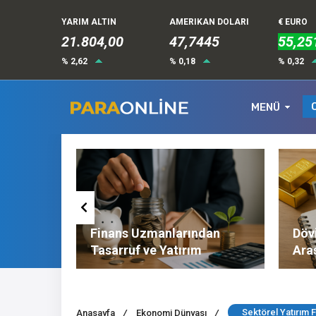
YARIM ALTIN
AMERIKAN DOLARI
€ EURO
21.804,00
47,7445
55,25
% 2,62
% 0,18
% 0,32
MENÜ
Altın ve
Finans Uzmanlarından
Dövi
l
Tasarruf ve Yatırım
Ara
Tavsiyeleri
Nel
Sektörel Yatırım F
Anasayfa
/
Ekonomi Dünyası
/