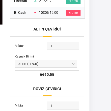
Litecoin
2172.07
% 0.20
B. Cash
10305.19,00
% 0.80
ALTIN ÇEVİRİCİ
Miktar
Kaynak Birimi
6660,55
DÖVİZ ÇEVİRİCİ
Miktar