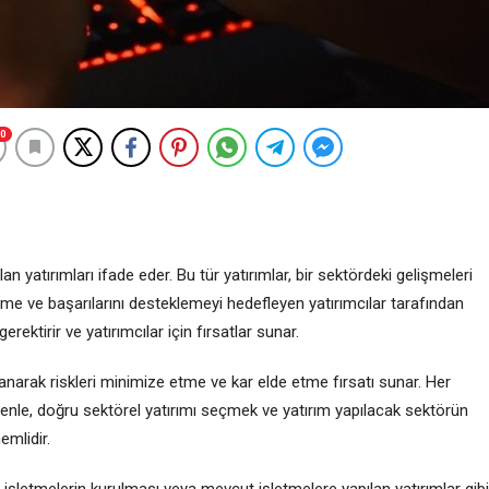
0
lan yatırımları ifade eder. Bu tür yatırımlar, bir sektördeki gelişmeleri
üme ve başarılarını desteklemeyi hedefleyen yatırımcılar tarafından
gerektirir ve yatırımcılar için fırsatlar sunar.
klanarak riskleri minimize etme ve kar elde etme fırsatı sunar. Her
nedenle, doğru sektörel yatırımı seçmek ve yatırım yapılacak sektörün
emlidir.
eni işletmelerin kurulması veya mevcut işletmelere yapılan yatırımlar gibi