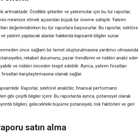
rtmaktadır. Özellikle şirketler ve yatırımcılar için bu tür raporlar,
erini minimize etmek açısından büyük bir öneme sahiptir. Yatırım
atları değerlendirirken bu tür raporlara başvururlar. Bu raporlar, sektöre
ır ve yatırım yapılacak alanlar hakkında kapsamlı bilgiler sunar.
arı vermeden önce sağlam bir temel oluşturulmasına yardımcı olmasınd
tansiyelini, rekabet durumunu, pazar trendlerini ve riskleri analiz eder
ilir ve riskleri önceden tespit edebilir. Ayrıca, yatırım fırsatları
i fırsatları karşılaştırmasına olanak sağlar.
 kapsamlıdır. Raporlar, sektörel analizler, finansal performans
ri gibi çeşitli bilgiler içerir. Bu raporlarda ayrıca, potansiyel olarak
yrıntılı bilgileri, gelecekteki büyüme potansiyeli, risk faktörleri ve geri
 raporu satın alma