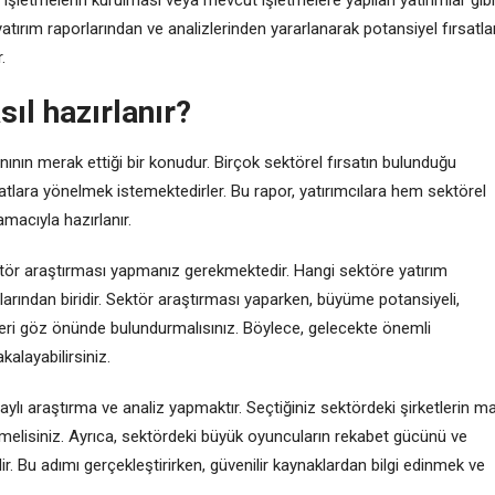
l yatırım raporlarından ve analizlerinden yararlanarak potansiyel fırsatlar
.
sıl hazırlanır?
sanının merak ettiği bir konudur. Birçok sektörel fırsatın bulunduğu
tlara yönelmek istemektedirler. Bu rapor, yatırımcılara hem sektörel
macıyla hazırlanır.
sektör araştırması yapmanız gerekmektedir. Hangi sektöre yatırım
arından biridir. Sektör araştırması yaparken, büyüme potansiyeli,
rleri göz önünde bulundurmalısınız. Böylece, gelecekte önemli
kalayabilirsiniz.
taylı araştırma ve analiz yapmaktır. Seçtiğiniz sektördeki şirketlerin ma
elemelisiniz. Ayrıca, sektördeki büyük oyuncuların rekabet gücünü ve
 Bu adımı gerçekleştirirken, güvenilir kaynaklardan bilgi edinmek ve