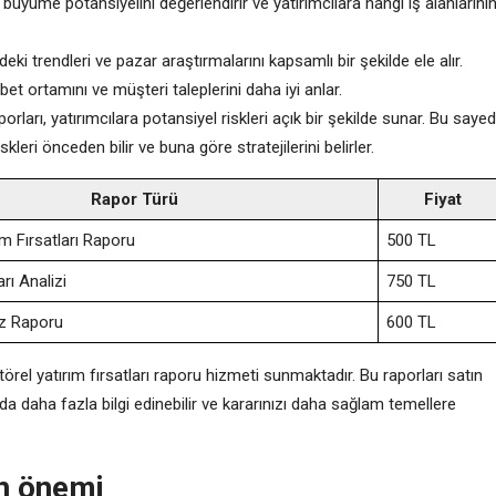
büyüme potansiyelini değerlendirir ve yatırımcılara hangi iş alanlarını
ki trendleri ve pazar araştırmalarını kapsamlı bir şekilde ele alır.
bet ortamını ve müşteri taleplerini daha iyi anlar.
porları, yatırımcılara potansiyel riskleri açık bir şekilde sunar. Bu saye
skleri önceden bilir ve buna göre stratejilerini belirler.
Rapor Türü
Fiyat
ım Fırsatları Raporu
500 TL
arı Analizi
750 TL
iz Raporu
600 TL
rel yatırım fırsatları raporu hizmeti sunmaktadır. Bu raporları satın
 daha fazla bilgi edinebilir ve kararınızı daha sağlam temellere
un önemi