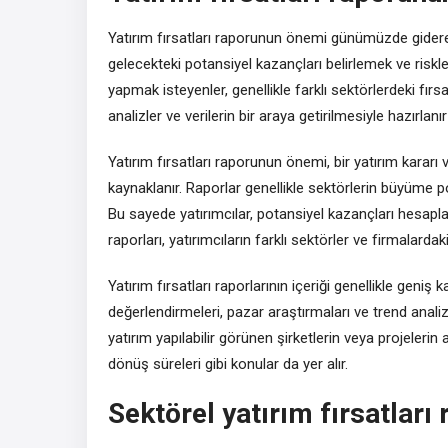
Yatırım fırsatları raporunun önemi günümüzde giderek a
gelecekteki potansiyel kazançları belirlemek ve riskl
yapmak isteyenler, genellikle farklı sektörlerdeki fırs
analizler ve verilerin bir araya getirilmesiyle hazırlan
Yatırım fırsatları raporunun önemi, bir yatırım kar
kaynaklanır. Raporlar genellikle sektörlerin büyüme po
Bu sayede yatırımcılar, potansiyel kazançları hesaplayab
raporları, yatırımcıların farklı sektörler ve firmalardak
Yatırım fırsatları raporlarının içeriği genellikle geniş
değerlendirmeleri, pazar araştırmaları ve trend analizle
yatırım yapılabilir görünen şirketlerin veya projelerin a
dönüş süreleri gibi konular da yer alır.
Sektörel yatırım fırsatları