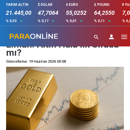
YARIM ALTIN
$ DOLAR
€ EURO
£ POUND
¥ Y
21.445,00
47,7064
55,0252
64,2550
7,
% 0,93
% 0,17
% 0,01
% 0,11
% 0,
Yatırımcılar İçin Güvenli
Liman: Altın Hâlâ İlk Sırada
mı?
Güncelleme: 19 Haziran 2026 00:08