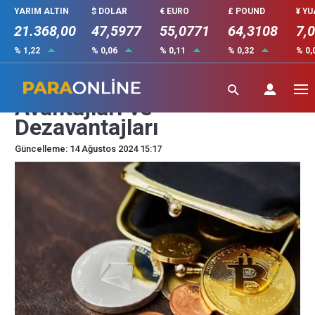
YARIM ALTIN
$ DOLAR
€ EURO
£ POUND
¥ Y
21.368,00
47,5977
55,0771
64,3108
7,
% 1,22
% 0,06
% 0,11
% 0,32
% 0,
Yerli Kripto Borsalarının
Avantajları ve
Dezavantajları
Güncelleme: 14 Ağustos 2024 15:17