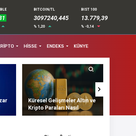
UBLE
BITCOIN/TL
BIST 100
31
3097240,445
13.779,39
% 1,20
% -0,14
KRİPTO
HİSSE
ENDEKS
KÜNYE
zar
Küresel Gelişmeler Altın ve
Finans 
Kripto Paraları Nasıl
Tasarruf
Etkiliyor?
Tavsiyel