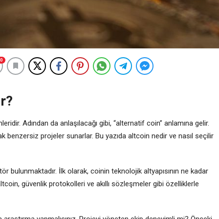
0
ir?
leridir. Adından da anlaşılacağı gibi, “alternatif coin” anlamına gelir.
ak benzersiz projeler sunarlar. Bu yazıda altcoin nedir ve nasıl seçilir
r bulunmaktadır. İlk olarak, coinin teknolojik altyapısının ne kadar
tcoin, güvenlik protokolleri ve akıllı sözleşmeler gibi özelliklerle
ında araştırma yapmalısınız. Projeyi yöneten ekip deneyimli mi? Önceki