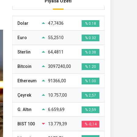
Piyasa Özeti
Dolar
47,7436
% 0.18
Euro
55,2510
% 0.32
Sterlin
64,4811
% 0.38
Bitcoin
3097240,00
% 1.20
Ethereum
91366,00
% 1.00
Çeyrek
10.757,00
% 2,57
G. Altın
6.659,69
% 2,59
BIST 100
13.779,39
% -0,14