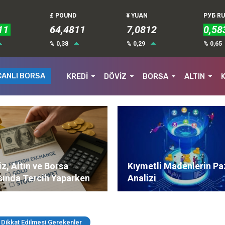
£ POUND
¥ YUAN
РУБ R
11
64,4811
7,0812
0,58
% 0,38
% 0,29
% 0,65
CANLI BORSA
KREDİ
DÖVİZ
BORSA
ALTIN
z, Altın ve Borsa
Kıymetli Madenlerin Pa
sında Tercih Yaparken
Analizi
ere Dikkat Edilmeli?
 Dikkat Edilmesi Gerekenler