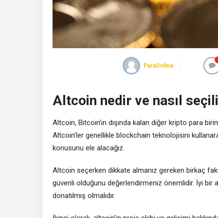
ParaOnline
Altcoin nedir ve nasıl seçil
Altcoin, Bitcoin’in dışında kalan diğer kripto para birim
Altcoin’ler genellikle blockchain teknolojisini kullanar
konusunu ele alacağız.
Altcoin seçerken dikkate almanız gereken birkaç faktö
güvenli olduğunu değerlendirmeniz önemlidir. İyi bir al
donatılmış olmalıdır.
İkinci olarak, altcoin’in proje ekibi ve gelişimi hakk