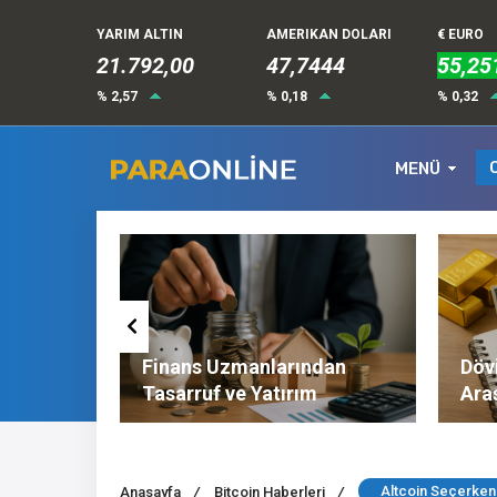
YARIM ALTIN
AMERIKAN DOLARI
€ EURO
21.792,00
47,7444
55,25
% 2,57
% 0,18
% 0,32
MENÜ
Altın ve
Finans Uzmanlarından
Dövi
l
Tasarruf ve Yatırım
Ara
Tavsiyeleri
Nel
Altcoin Seçerken
Anasayfa
/
Bitcoin Haberleri
/