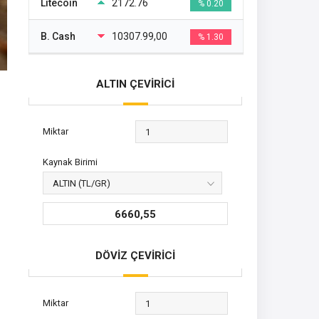
Litecoin
2172.76
% 0.20
B. Cash
10307.99,00
% 1.30
ALTIN ÇEVİRİCİ
Miktar
Kaynak Birimi
6660,55
DÖVİZ ÇEVİRİCİ
Miktar