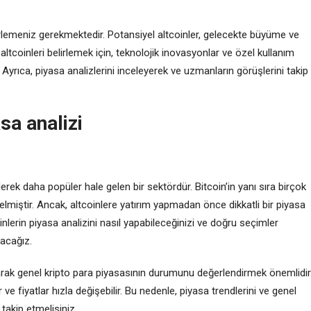
lirlemeniz gerekmektedir. Potansiyel altcoinler, gelecekte büyüme ve
 altcoinleri belirlemek için, teknolojik inovasyonlar ve özel kullanım
 Ayrıca, piyasa analizlerini inceleyerek ve uzmanların görüşlerini takip
sa analizi
erek daha popüler hale gelen bir sektördür. Bitcoin’in yanı sıra birçok
 gelmiştir. Ancak, altcoinlere yatırım yapmadan önce dikkatli bir piyasa
nlerin piyasa analizini nasıl yapabileceğinizi ve doğru seçimler
lacağız.
olarak genel kripto para piyasasının durumunu değerlendirmek önemlidir
 ve fiyatlar hızla değişebilir. Bu nedenle, piyasa trendlerini ve genel
 takip etmelisiniz.