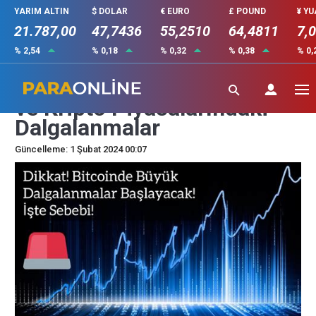
YARIM ALTIN
$ DOLAR
€ EURO
£ POUND
¥ Y
21.787,00
47,7436
55,2510
64,4811
7,
% 2,54
% 0,18
% 0,32
% 0,38
% 0,
Balina Yatırımcıların Etkisi
ve Kripto Piyasalarındaki
Dalgalanmalar
Güncelleme: 1 Şubat 2024 00:07