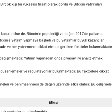
. Birçok kişi bu yükselişi fırsat olarak gördü ve Bitcoin yatırımları
lı kabul edilse de, Bitcoin’in popülerliği ve değeri 2017’de patlama
tcoin’e yatırım yapmaya başladı ve bu yatırımlar büyük kazançlar
tadır ve her yatırımcının dikkat etmesi gereken faktörler bulunmaktadır
k değişmektedir. Yatırım yapmadan önce piyasayı iyi analiz etmek
ek düzenlemeler ve regulateyonlar bulunmaktadır. Bu faktörlere dikkat
şmeleri ve benimsenmesi de değeri üzerinde etkili olabilir. Bu gelişmele
Etkisi
sek seviyelerde dalgalanabilir