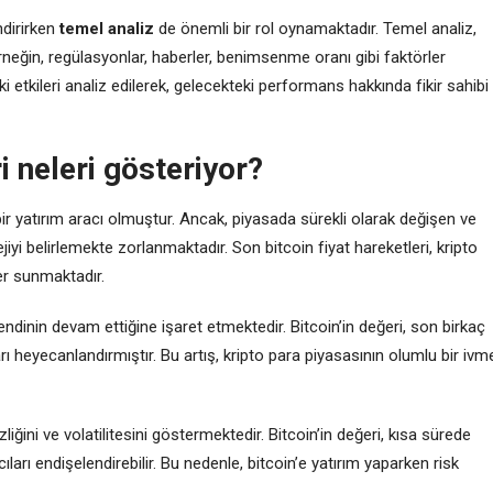
ndirirken
temel analiz
de önemli bir rol oynamaktadır. Temel analiz,
 Örneğin, regülasyonlar, haberler, benimsenme oranı gibi faktörler
teki etkileri analiz edilerek, gelecekteki performans hakkında fikir sahibi
i neleri gösteriyor?
ir yatırım aracı olmuştur. Ancak, piyasada sürekli olarak değişen ve
jiyi belirlemekte zorlanmaktadır. Son bitcoin fiyat hareketleri, kripto
er sunmaktadır.
 trendinin devam ettiğine işaret etmektedir. Bitcoin’in değeri, son birkaç
rı heyecanlandırmıştır. Bu artış, kripto para piyasasının olumlu bir ivm
izliğini ve volatilitesini göstermektedir. Bitcoin’in değeri, kısa sürede
arı endişelendirebilir. Bu nedenle, bitcoin’e yatırım yaparken risk