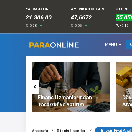
YARIM ALTIN
AMERIKAN DOLARI
€ EURO
21.306,00
47,6672
55,05
% 0,28
% 0,05
% -0,12
MENÜ
Altın ve
Finans Uzmanlarından
Dövi
l
Tasarruf ve Yatırım
Ara
Tavsiyeleri
Nel
Bitcoin Fiyat Anal
Anasayfa
/
Bitcoin Haberleri
/