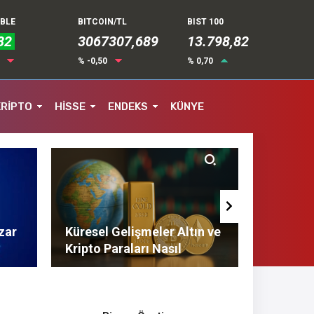
UBLE
BITCOIN/TL
BIST 100
82
3067307,689
13.798,82
4
% -0,50
% 0,70
KRİPTO
HİSSE
ENDEKS
KÜNYE
zar
Küresel Gelişmeler Altın ve
Finans 
Kripto Paraları Nasıl
Tasarruf
Etkiliyor?
Tavsiyel