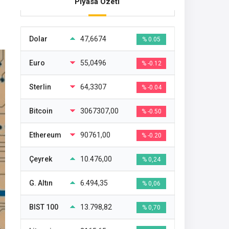
Piyasa Özeti
Dolar
47,6674
% 0.05
Euro
55,0496
% -0.12
Sterlin
64,3307
% -0.04
Bitcoin
3067307,00
% -0.50
Ethereum
90761,00
% -0.20
Çeyrek
10.476,00
% 0,24
G. Altın
6.494,35
% 0,06
BIST 100
13.798,82
% 0,70