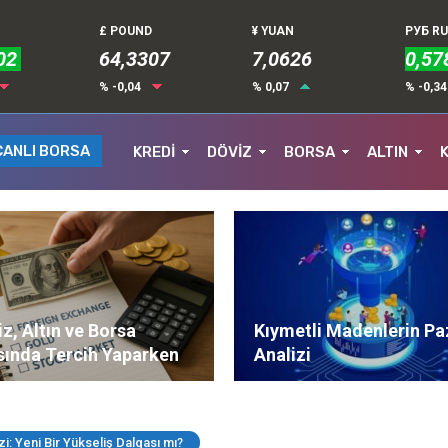
£ POUND
¥ YUAN
РУБ R
02
64,3307
7,0626
0,57
% -0,04
% 0,07
% -0,3
CANLI BORSA
KREDİ
DÖVİZ
BORSA
ALTIN
z, Altın ve Borsa
Kıymetli Madenlerin Pa
sında Tercih Yaparken
Analizi
ere Dikkat Edilmeli?
izi: Yeni Bir Yükseliş Dalgası mı?