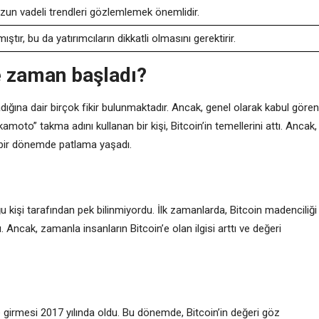
uzun vadeli trendleri gözlemlemek önemlidir.
ır, bu da yatırımcıların dikkatli olmasını gerektirir.
ne zaman başladı?
adığına dair birçok fikir bulunmaktadır. Ancak, genel olarak kabul gören
amoto” takma adını kullanan bir kişi, Bitcoin’in temellerini attı. Ancak,
n bir dönemde patlama yaşadı.
ğu kişi tarafından pek bilinmiyordu. İlk zamanlarda, Bitcoin madenciliği
Ancak, zamanla insanların Bitcoin’e olan ilgisi arttı ve değeri
e girmesi 2017 yılında oldu. Bu dönemde, Bitcoin’in değeri göz