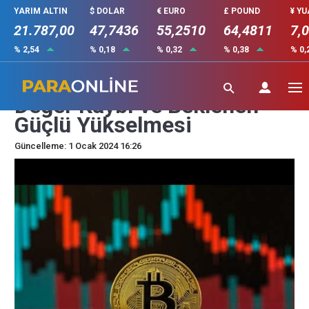
YARIM ALTIN
$ DOLAR
€ EURO
£ POUND
¥ Y
21.787,00
47,7436
55,2510
64,4811
7,
% 2,54
% 0,18
% 0,32
% 0,38
% 0,
Büyük İkilem: Bu 2 Altcoinin
Değer Kaybı ve Beklenen
Güçlü Yükselmesi
Güncelleme: 1 Ocak 2024 16:26