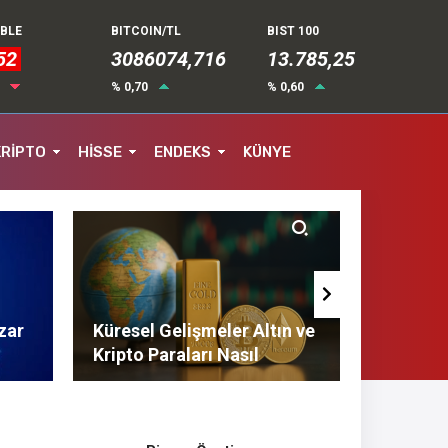
UBLE
BITCOIN/TL
BIST 100
52
3086074,716
13.785,25
4
% 0,70
% 0,60
KRİPTO
HİSSE
ENDEKS
KÜNYE
zar
Küresel Gelişmeler Altın ve
Finans 
Kripto Paraları Nasıl
Tasarruf
Etkiliyor?
Tavsiyel