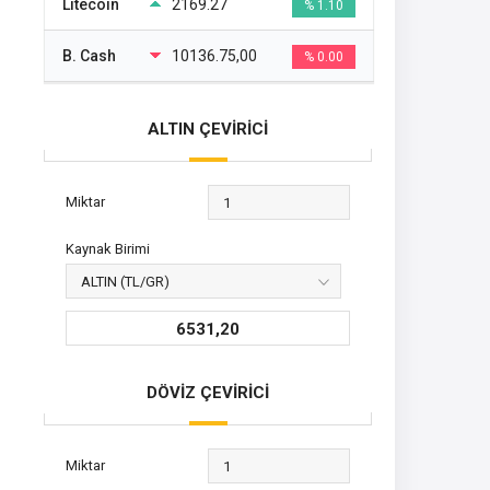
Litecoin
2169.27
% 1.10
B. Cash
10136.75,00
% 0.00
ALTIN ÇEVİRİCİ
Miktar
Kaynak Birimi
6531,20
DÖVİZ ÇEVİRİCİ
Miktar