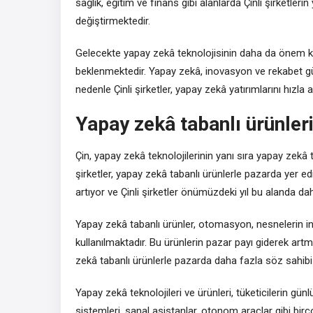
sağlık, eğitim ve finans gibi alanlarda Çinli şirketleri
değiştirmektedir.
Gelecekte yapay zekâ teknolojisinin daha da önem kaz
beklenmektedir. Yapay zekâ, inovasyon ve rekabet gücü
nedenle Çinli şirketler, yapay zekâ yatırımlarını hızla 
Yapay zekâ tabanlı ürünler
Çin, yapay zekâ teknolojilerinin yanı sıra yapay zekâ t
şirketler, yapay zekâ tabanlı ürünlerle pazarda yer e
artıyor ve Çinli şirketler önümüzdeki yıl bu alanda da
Yapay zekâ tabanlı ürünler, otomasyon, nesnelerin int
kullanılmaktadır. Bu ürünlerin pazar payı giderek artm
zekâ tabanlı ürünlerle pazarda daha fazla söz sahibi
Yapay zekâ teknolojileri ve ürünleri, tüketicilerin gü
sistemleri, sanal asistanlar, otonom araçlar gibi birç