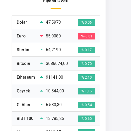
Piyasa Özeti
Dolar
47,5973
% 0.06
Euro
55,0080
% -0.01
Sterlin
64,2190
% 0.17
Bitcoin
3086074,00
% 0.70
Ethereum
91141,00
% 2.10
Çeyrek
10.544,00
% 1,15
G. Altın
6.530,30
% 0,54
BIST 100
13.785,25
% 0,60