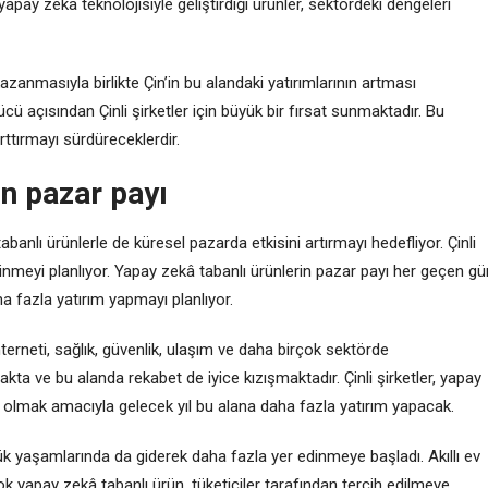
n yapay zekâ teknolojisiyle geliştirdiği ürünler, sektördeki dengeleri
anmasıyla birlikte Çin’in bu alandaki yatırımlarının artması
 açısından Çinli şirketler için büyük bir fırsat sunmaktadır. Bu
arttırmayı sürdüreceklerdir.
in pazar payı
abanlı ürünlerle de küresel pazarda etkisini artırmayı hedefliyor. Çinli
dinmeyi planlıyor. Yapay zekâ tabanlı ürünlerin pazar payı her geçen gü
ha fazla yatırım yapmayı planlıyor.
erneti, sağlık, güvenlik, ulaşım ve daha birçok sektörde
akta ve bu alanda rekabet de iyice kızışmaktadır. Çinli şirketler, yapay
 olmak amacıyla gelecek yıl bu alana daha fazla yatırım yapacak.
nlük yaşamlarında da giderek daha fazla yer edinmeye başladı. Akıllı ev
ok yapay zekâ tabanlı ürün, tüketiciler tarafından tercih edilmeye