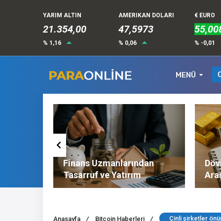
YARIM ALTIN
AMERIKAN DOLARI
€ EURO
21.354,00
47,5973
55,00
% 1,16
% 0,06
% -0,01
MENÜ
Altın ve
Finans Uzmanlarından
Dövi
l
Tasarruf ve Yatırım
Ara
Tavsiyeleri
Nel
Çinli şirketler ön
Anasayfa
/
Bitcoin Haberleri
/