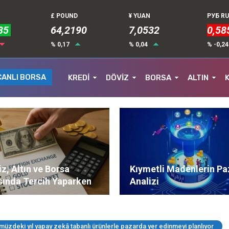
£ POUND
¥ YUAN
РУБ R
85
64,2190
7,0532
0,58
% 0,17
% 0,04
% -0,2
CANLI BORSA
KREDİ
DÖVİZ
BORSA
ALTIN
z, Altın ve Borsa
Kıymetli Madenlerin Pa
sında Tercih Yaparken
Analizi
ere Dikkat Edilmeli?
ümüzdeki yıl yapay zekâ tabanlı ürünlerle pazarda yer edinmeyi planlıyor