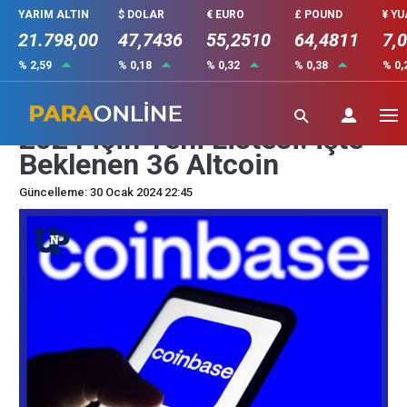
YARIM ALTIN
$ DOLAR
€ EURO
£ POUND
¥ Y
21.798,00
47,7436
55,2510
64,4811
7,
% 2,59
% 0,18
% 0,32
% 0,38
% 0,
Coinbase, 2023 Sonu ve
2024 için Yeni Listesi: İşte
Beklenen 36 Altcoin
Güncelleme: 30 Ocak 2024 22:45