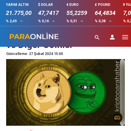
YARIM ALTIN
$ DOLAR
€ EURO
£ POUND
¥ Y
21.775,00
47,7417
55,2259
64,4834
7,
% 2,49
% 0,16
% 0,31
% 0,38
% 0,
DOGE Alternatifleri: PEPE
ve Diğer Coinler
Güncelleme: 27 Şubat 2024 15:00