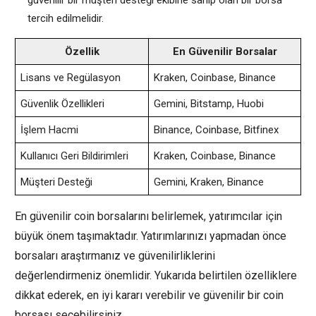
tercih edilmelidir.
Özellik
En Güvenilir Borsalar
Lisans ve Regülasyon
Kraken, Coinbase, Binance
Güvenlik Özellikleri
Gemini, Bitstamp, Huobi
İşlem Hacmi
Binance, Coinbase, Bitfinex
Kullanıcı Geri Bildirimleri
Kraken, Coinbase, Binance
Müşteri Desteği
Gemini, Kraken, Binance
En güvenilir coin borsalarını belirlemek, yatırımcılar için
büyük önem taşımaktadır. Yatırımlarınızı yapmadan önce
borsaları araştırmanız ve güvenilirliklerini
değerlendirmeniz önemlidir. Yukarıda belirtilen özelliklere
dikkat ederek, en iyi kararı verebilir ve güvenilir bir coin
borsası seçebilirsiniz.