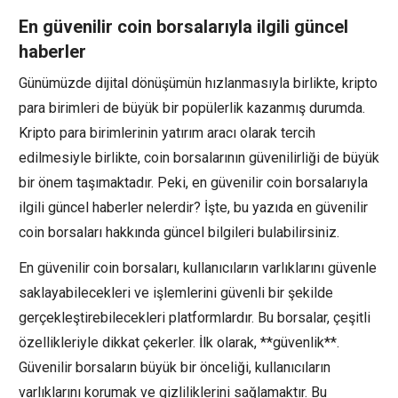
En güvenilir coin borsalarıyla ilgili güncel
haberler
Günümüzde dijital dönüşümün hızlanmasıyla birlikte, kripto
para birimleri de büyük bir popülerlik kazanmış durumda.
Kripto para birimlerinin yatırım aracı olarak tercih
edilmesiyle birlikte, coin borsalarının güvenilirliği de büyük
bir önem taşımaktadır. Peki, en güvenilir coin borsalarıyla
ilgili güncel haberler nelerdir? İşte, bu yazıda en güvenilir
coin borsaları hakkında güncel bilgileri bulabilirsiniz.
En güvenilir coin borsaları, kullanıcıların varlıklarını güvenle
saklayabilecekleri ve işlemlerini güvenli bir şekilde
gerçekleştirebilecekleri platformlardır. Bu borsalar, çeşitli
özellikleriyle dikkat çekerler. İlk olarak, **güvenlik**.
Güvenilir borsaların büyük bir önceliği, kullanıcıların
varlıklarını korumak ve gizliliklerini sağlamaktır. Bu