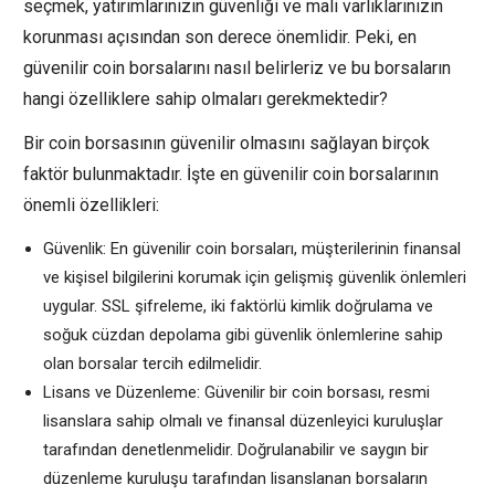
seçmek, yatırımlarınızın güvenliği ve mali varlıklarınızın
korunması açısından son derece önemlidir. Peki, en
güvenilir coin borsalarını nasıl belirleriz ve bu borsaların
hangi özelliklere sahip olmaları gerekmektedir?
Bir coin borsasının güvenilir olmasını sağlayan birçok
faktör bulunmaktadır. İşte en güvenilir coin borsalarının
önemli özellikleri:
Güvenlik: En güvenilir coin borsaları, müşterilerinin finansal
ve kişisel bilgilerini korumak için gelişmiş güvenlik önlemleri
uygular. SSL şifreleme, iki faktörlü kimlik doğrulama ve
soğuk cüzdan depolama gibi güvenlik önlemlerine sahip
olan borsalar tercih edilmelidir.
Lisans ve Düzenleme: Güvenilir bir coin borsası, resmi
lisanslara sahip olmalı ve finansal düzenleyici kuruluşlar
tarafından denetlenmelidir. Doğrulanabilir ve saygın bir
düzenleme kuruluşu tarafından lisanslanan borsaların