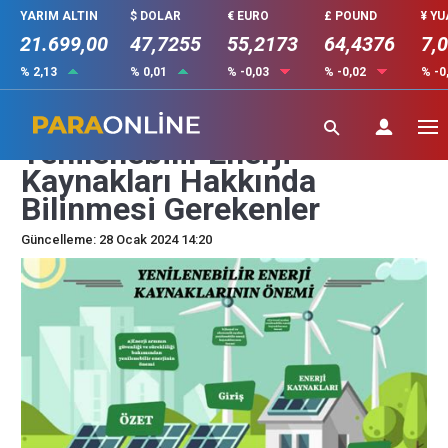
YARIM ALTIN
$ DOLAR
€ EURO
£ POUND
¥ Y
21.699,00
47,7255
55,2173
64,4376
7,
% 2,13
% 0,01
% -0,03
% -0,02
% -0
Enerji Verimliliği ve
Yenilenebilir Enerji
Kaynakları Hakkında
Bilinmesi Gerekenler
Güncelleme: 28 Ocak 2024 14:20