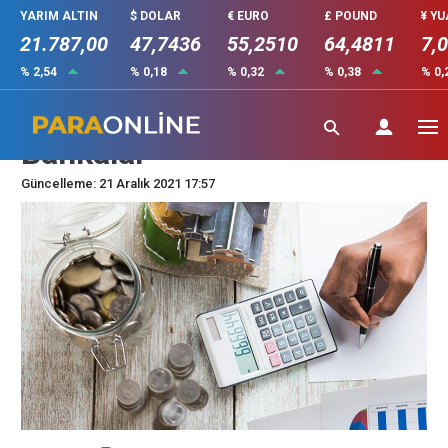
YARIM ALTIN
$ DOLAR
€ EURO
£ POUND
¥ Y
21.787,00
47,7436
55,2510
64,4811
7,
% 2,54
% 0,18
% 0,32
% 0,38
% 0,
Ev Hanımlarına Kredi Veren
Bankalar
Güncelleme: 21 Aralık 2021 17:57