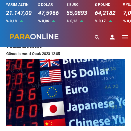
YARIM ALTIN
$ DOLAR
€ EURO
£ POUND
¥ Y
21.147,00
47,5966
55,0893
64,2182
7,
% 0,18
% 0,06
% 0,13
% 0,17
% 0,
Forex Nedir Nasıl Para
Kazanılır
Güncelleme: 4 Ocak 2023 12:05