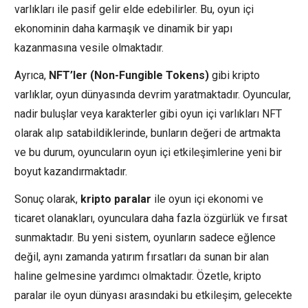
varlıkları ile pasif gelir elde edebilirler. Bu, oyun içi
ekonominin daha karmaşık ve dinamik bir yapı
kazanmasına vesile olmaktadır.
Ayrıca,
NFT’ler (Non-Fungible Tokens)
gibi kripto
varlıklar, oyun dünyasında devrim yaratmaktadır. Oyuncular,
nadir buluşlar veya karakterler gibi oyun içi varlıkları NFT
olarak alıp satabildiklerinde, bunların değeri de artmakta
ve bu durum, oyuncuların oyun içi etkileşimlerine yeni bir
boyut kazandırmaktadır.
Sonuç olarak,
kripto paralar
ile oyun içi ekonomi ve
ticaret olanakları, oyunculara daha fazla özgürlük ve fırsat
sunmaktadır. Bu yeni sistem, oyunların sadece eğlence
değil, aynı zamanda yatırım fırsatları da sunan bir alan
haline gelmesine yardımcı olmaktadır. Özetle, kripto
paralar ile oyun dünyası arasındaki bu etkileşim, gelecekte