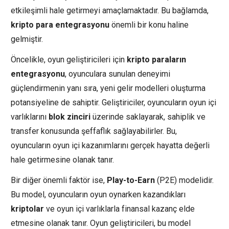
etkileşimli hale getirmeyi amaçlamaktadır. Bu bağlamda,
kripto para entegrasyonu
önemli bir konu haline
gelmiştir.
Öncelikle, oyun geliştiricileri için
kripto paraların
entegrasyonu
, oyunculara sunulan deneyimi
güçlendirmenin yanı sıra, yeni gelir modelleri oluşturma
potansiyeline de sahiptir. Geliştiriciler, oyuncuların oyun içi
varlıklarını
blok zinciri
üzerinde saklayarak, sahiplik ve
transfer konusunda şeffaflık sağlayabilirler. Bu,
oyuncuların oyun içi kazanımlarını gerçek hayatta değerli
hale getirmesine olanak tanır.
Bir diğer önemli faktör ise,
Play-to-Earn
(P2E) modelidir.
Bu model, oyuncuların oyun oynarken kazandıkları
kriptolar
ve oyun içi varlıklarla finansal kazanç elde
etmesine olanak tanır. Oyun geliştiricileri, bu model