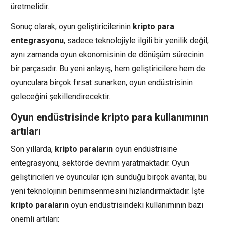
üretmelidir.
Sonuç olarak, oyun geliştiricilerinin
kripto para
entegrasyonu
, sadece teknolojiyle ilgili bir yenilik değil,
aynı zamanda oyun ekonomisinin de dönüşüm sürecinin
bir parçasıdır. Bu yeni anlayış, hem geliştiricilere hem de
oyunculara birçok fırsat sunarken, oyun endüstrisinin
geleceğini şekillendirecektir.
Oyun endüstrisinde kripto para kullanımının
artıları
Son yıllarda,
kripto paraların
oyun endüstrisine
entegrasyonu, sektörde devrim yaratmaktadır. Oyun
geliştiricileri ve oyuncular için sunduğu birçok avantaj, bu
yeni teknolojinin benimsenmesini hızlandırmaktadır. İşte
kripto paraların
oyun endüstrisindeki kullanımının bazı
önemli artıları: