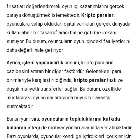
fırsatları değerlendirerek oyun içi kazanımlarını gerçek
paraya dönüştürmek istemektedir.
Kripto paralar
,
oyunculara sahip oldukları dijital varlıkları gerçek dünyada
kullanılabilir bir tasarruf aracı haline getirme imkanı
sunuyor. Bu durum, oyuncuların oyun içindeki faaliyetlerini
daha değerli hale getiriyor.
Ayrıca,
işlem yapılabilirlik
unsuru, kripto paraların
cazibesini artıran bir diğer faktördür. Geleneksel para
birimleriyle karşılaştırıldığında,
kripto paralar
hızlı ve
düşük maliyetli transferler sağlar. Bu durum, özellikle
uluslararası oyuncular arasında büyük bir avantaj
sunmaktadır.
Bunun yanı sıra,
oyuncuların topluluklarına katkıda
bulunma
isteği de motivasyonları arasında yer almaktadır.
Bazı oyunlarda, oyuncular kendi geliştirdikleri içerikler için