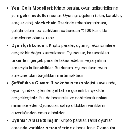
Yeni Gelir Modelleri:
Kripto paralar, oyun geliştiricilerine
yeni
gelir modelleri
sunar. Oyun içi öğelerin (skin, karakter,
araçlar gibi)
blockchain
üzerinde tokenlaştırılması,
geliştiricilerin bu varlıkların satışından %100 kâr elde
etmelerine olanak tanır.
Oyun İçi Ekonomi:
Kripto paralar, oyun içi ekonomilere
gerçek bir değer katmaktadır. Oyuncular, kazandıkları
tokenleri
gerçek para ile takas edebilir veya yatırım
amacıyla kullanabilirler. Bu durum, oyuncuların oyun
sürecine olan bağlılıklarını artırmaktadır.
Şeffaflık ve Güven:
Blockchain teknolojisi
sayesinde,
oyun içindeki işlemler şeffaf ve güvenli bir şekilde
gerçekleştirilir. Bu, dolandırıcılık ve sahtekarlık riskini
minimize eder. Oyuncular, sahip oldukları varlıkların
güvenliğinden emin olabilirler.
Oyunlar Arası Etkileşim:
Kripto paralar, farklı oyunlar
arasında
varlıkların transferine
olanak tanır. Oyuncular,