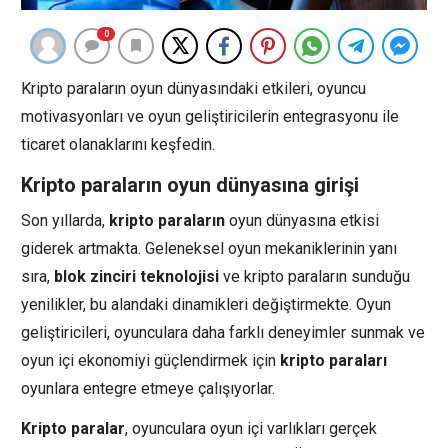
0
Kripto paraların oyun dünyasındaki etkileri, oyuncu
motivasyonları ve oyun geliştiricilerin entegrasyonu ile
ticaret olanaklarını keşfedin.
Kripto paraların oyun dünyasına girişi
Son yıllarda,
kripto paraların
oyun dünyasına etkisi
giderek artmakta. Geleneksel oyun mekaniklerinin yanı
sıra,
blok zinciri teknolojisi
ve kripto paraların sunduğu
yenilikler, bu alandaki dinamikleri değiştirmekte. Oyun
geliştiricileri, oyunculara daha farklı deneyimler sunmak ve
oyun içi ekonomiyi güçlendirmek için
kripto paraları
oyunlara entegre etmeye çalışıyorlar.
Kripto paralar
, oyunculara oyun içi varlıkları gerçek