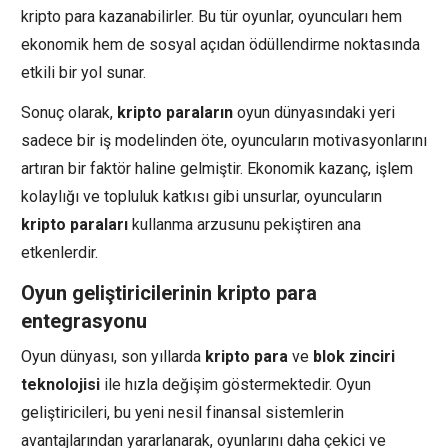
kripto para kazanabilirler. Bu tür oyunlar, oyuncuları hem
ekonomik hem de sosyal açıdan ödüllendirme noktasında
etkili bir yol sunar.
Sonuç olarak,
kripto paraların
oyun dünyasındaki yeri
sadece bir iş modelinden öte, oyuncuların motivasyonlarını
artıran bir faktör haline gelmiştir. Ekonomik kazanç, işlem
kolaylığı ve topluluk katkısı gibi unsurlar, oyuncuların
kripto paraları
kullanma arzusunu pekiştiren ana
etkenlerdir.
Oyun geliştiricilerinin kripto para
entegrasyonu
Oyun dünyası, son yıllarda
kripto para
ve
blok zinciri
teknolojisi
ile hızla değişim göstermektedir. Oyun
geliştiricileri, bu yeni nesil finansal sistemlerin
avantajlarından yararlanarak, oyunlarını daha çekici ve