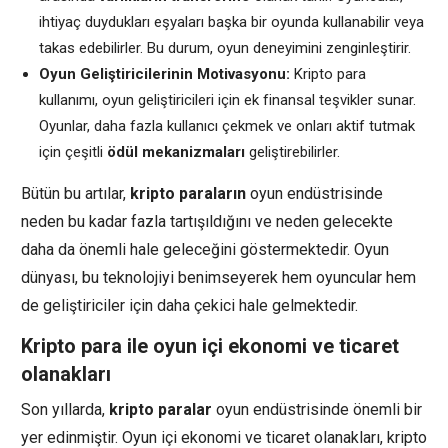
ihtiyaç duydukları eşyaları başka bir oyunda kullanabilir veya
takas edebilirler. Bu durum, oyun deneyimini zenginleştirir.
Oyun Geliştiricilerinin Motivasyonu:
Kripto para
kullanımı, oyun geliştiricileri için ek finansal teşvikler sunar.
Oyunlar, daha fazla kullanıcı çekmek ve onları aktif tutmak
için çeşitli
ödül mekanizmaları
geliştirebilirler.
Bütün bu artılar,
kripto paraların
oyun endüstrisinde
neden bu kadar fazla tartışıldığını ve neden gelecekte
daha da önemli hale geleceğini göstermektedir. Oyun
dünyası, bu teknolojiyi benimseyerek hem oyuncular hem
de geliştiriciler için daha çekici hale gelmektedir.
Kripto para ile oyun içi ekonomi ve ticaret
olanakları
Son yıllarda,
kripto paralar
oyun endüstrisinde önemli bir
yer edinmiştir. Oyun içi ekonomi ve ticaret olanakları, kripto