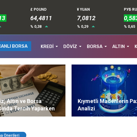
£ POUND
¥ YUAN
РУБ R
13
64,4811
7,0812
0,58
% 0,38
% 0,29
% 0,65
CANLI BORSA
KREDİ
DÖVİZ
BORSA
ALTIN
z, Altın ve Borsa
Kıymetli Madenlerin Pa
sında Tercih Yaparken
Analizi
ere Dikkat Edilmeli?
ma Önerileri