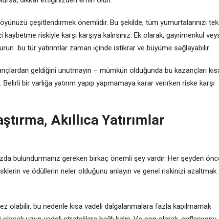
rtföyünüzü çeşitlendirmek önemlidir. Bu şekilde, tüm yumurtalarınızı tek
kaybetme riskiyle karşı karşıya kalırsınız. Ek olarak, gayrimenkul vey
durun bu tür yatırımlar zaman içinde istikrar ve büyüme sağlayabilir.
azançlardan geldiğini unutmayın – mümkün olduğunda bu kazançları kıs
. Belirli bir varlığa yatırım yapıp yapmamaya karar verirken riske karşı
ştırma, Akıllıca Yatırımlar
ızda bulundurmanız gereken birkaç önemli şey vardır. Her şeyden önc
 risklerin ve ödüllerin neler olduğunu anlayın ve genel riskinizi azaltmak
ez olabilir, bu nedenle kısa vadeli dalgalanmalara fazla kapılmamak
 olacak uzun vadeli stratejilere bağlı kalın. Ve son olarak, enflasyonu