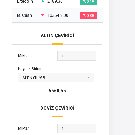
Litecoin
2189.36
% 0.10
B. Cash
10354.8,00
% 0.80
ALTIN ÇEVİRİCİ
Miktar
Kaynak Birimi
6660,55
DÖVİZ ÇEVİRİCİ
Miktar