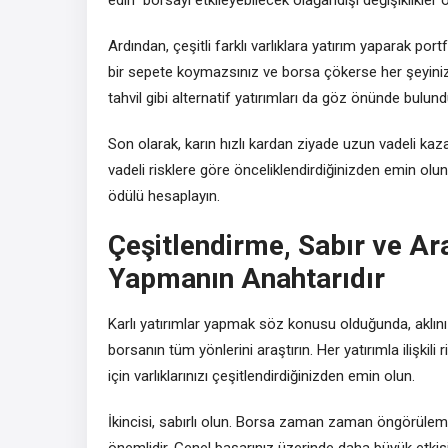
Ardından, çeşitli farklı varlıklara yatırım yaparak po
bir sepete koymazsınız ve borsa çökerse her şeyinizi 
tahvil gibi alternatif yatırımları da göz önünde bulun
Son olarak, karın hızlı kardan ziyade uzun vadeli k
vadeli risklere göre önceliklendirdiğinizden emin olun
ödülü hesaplayın.
Çeşitlendirme, Sabır ve Ara
Yapmanın Anahtarıdır
Karlı yatırımlar yapmak söz konusu olduğunda, aklın
borsanın tüm yönlerini araştırın. Her yatırımla ilişkili
için varlıklarınızı çeşitlendirdiğinizden emin olun.
İkincisi, sabırlı olun. Borsa zaman zaman öngörülem
önemlidir. Genel başarınız üzerinde daha büyük etkisi