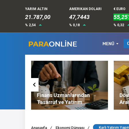
YARIM ALTIN
AMERIKAN DOLARI
€ EURO
21.787,00
47,7443
55,25
% 2,54
% 0,18
% 0,32
MENÜ
Altın ve
Finans Uzmanlarından
Dövi
l
Tasarruf ve Yatırım
Ara
Tavsiyeleri
Nel
Karlı Yatırım Yap
Anasayfa
/
Ekonomi Dünyası
/