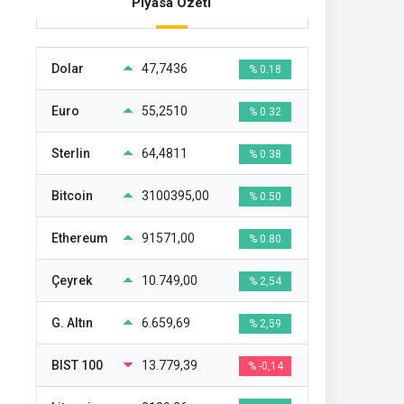
Piyasa Özeti
Dolar
47,7436
% 0.18
Euro
55,2510
% 0.32
Sterlin
64,4811
% 0.38
Bitcoin
3100395,00
% 0.50
Ethereum
91571,00
% 0.80
Çeyrek
10.749,00
% 2,54
G. Altın
6.659,69
% 2,59
BIST 100
13.779,39
% -0,14