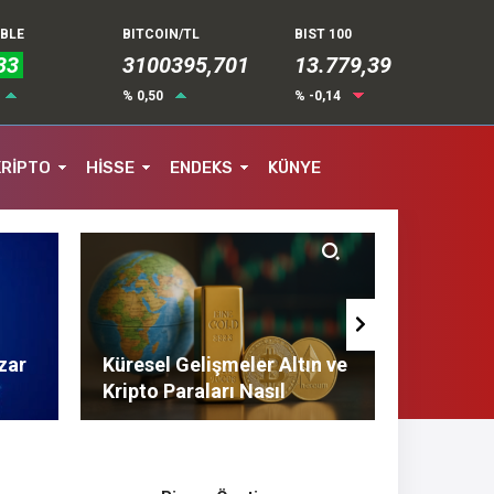
UBLE
BITCOIN/TL
BIST 100
33
3100395,701
13.779,39
% 0,50
% -0,14
KRİPTO
HİSSE
ENDEKS
KÜNYE
zar
Küresel Gelişmeler Altın ve
Finans 
Kripto Paraları Nasıl
Tasarruf
Etkiliyor?
Tavsiyel