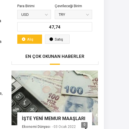
Para Birimi
Çevrileceği Birim
a
47,74
Alış
Satış
a
EN ÇOK OKUNAN HABERLER
e,
İŞTE YENİ MEMUR MAAŞLARI
0
Ekonomi Dünyası
- 03 Ocak 2022