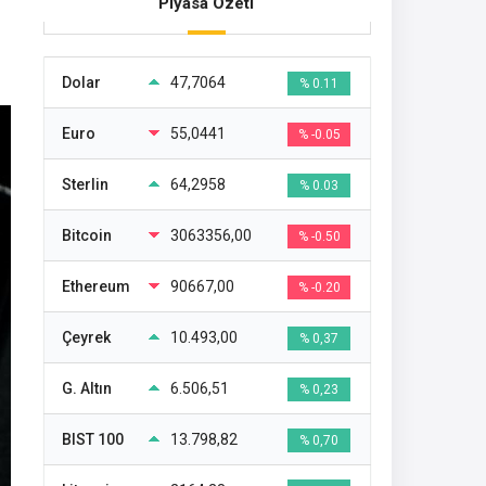
Piyasa Özeti
Dolar
47,7064
% 0.11
Euro
55,0441
% -0.05
Sterlin
64,2958
% 0.03
Bitcoin
3063356,00
% -0.50
Ethereum
90667,00
% -0.20
Çeyrek
10.493,00
% 0,37
G. Altın
6.506,51
% 0,23
BIST 100
13.798,82
% 0,70