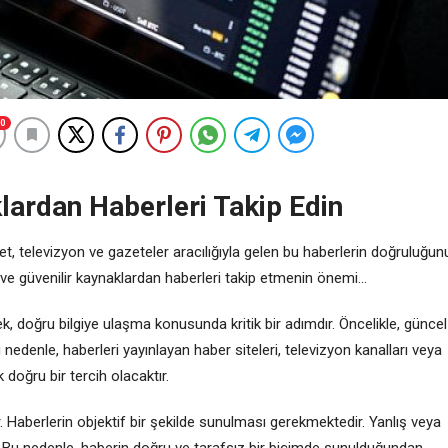
0
lardan Haberleri Takip Edin
et, televizyon ve gazeteler aracılığıyla gelen bu haberlerin doğruluğun
cel ve güvenilir kaynaklardan haberleri takip etmenin önemi…
k, doğru bilgiye ulaşma konusunda kritik bir adımdır. Öncelikle, güncel
edenle, haberleri yayınlayan haber siteleri, televizyon kanalları veya
 doğru bir tercih olacaktır.
r. Haberlerin objektif bir şekilde sunulması gerekmektedir. Yanlış veya
ir. Bu nedenle, haberin doğru ve tarafsız bir biçimde sunulduğundan