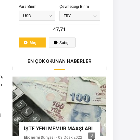
Para Birimi
Çevrileceği Birim
47,71
Alış
Satış
EN ÇOK OKUNAN HABERLER
n,
u
i
İŞTE YENİ MEMUR MAAŞLARI
0
Ekonomi Dünyası
- 03 Ocak 2022