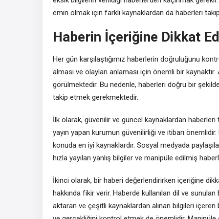
emin olmak için farklı kaynaklardan da haberleri taki
Haberin İçeriğine Dikkat E
Her gün karşılaştığımız haberlerin doğruluğunu kontro
alması ve olayları anlaması için önemli bir kaynaktı
görülmektedir. Bu nedenle, haberleri doğru bir şekild
takip etmek gerekmektedir.
İlk olarak, güvenilir ve güncel kaynaklardan haberleri 
yayın yapan kurumun güvenilirliği ve itibarı önemlidir. 
konuda en iyi kaynaklardır. Sosyal medyada paylaşı
hızla yayılan yanlış bilgiler ve manipüle edilmiş haberle
İkinci olarak, bir haberi değerlendirirken içeriğine d
hakkında fikir verir. Haberde kullanılan dil ve sunulan bi
aktaran ve çeşitli kaynaklardan alınan bilgileri içeren b
ve gerçekliğini kontrol etmek de önemlidir. Manipüle e