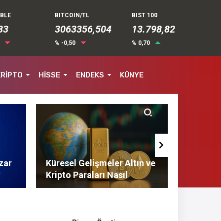
UBLE
BITCOIN/TL
BIST 100
83
3063356,504
13.798,82
4
% -0,50
% 0,70
KRİPTO
HİSSE
ENDEKS
KÜNYE
zar
Küresel Gelişmeler Altın ve
Finans 
Kripto Paraları Nasıl
Tasarruf
Etkiliyor?
Tavsiyel