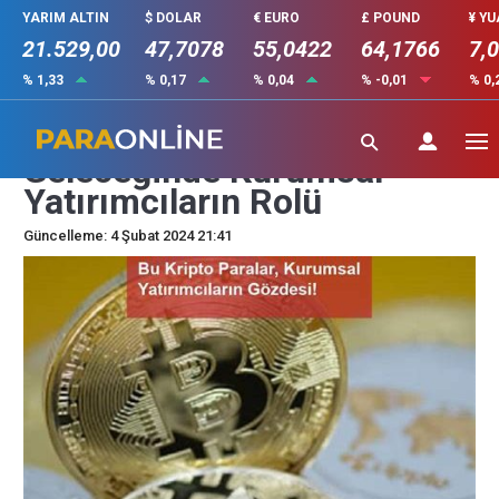
YARIM ALTIN
$ DOLAR
€ EURO
£ POUND
¥ Y
21.529,00
47,7078
55,0422
64,1766
7,
% 1,33
% 0,17
% 0,04
% -0,01
% 0,
Kripto Paraların
Geleceğinde Kurumsal
Yatırımcıların Rolü
Güncelleme: 4 Şubat 2024 21:41