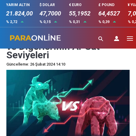
YARIM ALTIN
$ DOLAR
€ EURO
£ POUND
¥ Y
21.824,00
47,7000
55,1952
64,4527
7,
% 2,72
% 0,15
% 0,31
% 0,39
% 0,
LINK, SOL, XRP, AVAX Coin
ve Diğerlerinin Al-Sat
Seviyeleri
Güncelleme: 26 Şubat 2024 14:10