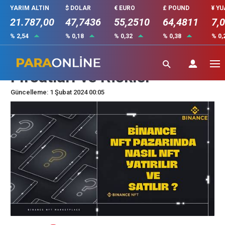
YARIM ALTIN
$ DOLAR
€ EURO
£ POUND
¥ Y
21.787,00
47,7436
55,2510
64,4811
7,
% 2,54
% 0,18
% 0,32
% 0,38
% 0,
NFT Pazarında Yatırım
Fırsatları ve Riskler
Güncelleme: 1 Şubat 2024 00:05