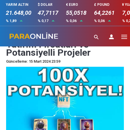
YARIM ALTIN
$ DOLAR
€ EURO
£ POUND
¥ Y
21.648,00
47,7117
55,0518
64,2261
7,
% 1,89
% 0,17
% 0,06
% 0,06
% 0,
NFT Piyasasındaki En İyi
Yatırım Fırsatları ve
Potansiyelli Projeler
Güncelleme: 15 Mart 2024 23:59