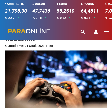
YARIM ALTIN
$ DOLAR
€ EURO
£ POUND
¥ Y
21.798,00
47,7436
55,2510
64,4811
7,
% 2,59
% 0,18
% 0,32
% 0,38
% 0,
Oyun oynayarak para nasıl
kazanılır
Güncelleme: 21 Ocak 2023 11:58