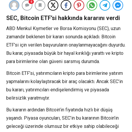
0
SEC, Bitcoin ETF’si hakkında kararını verdi
ABD Menkul Kıymetler ve Borsa Komisyonu (SEC), uzun
zamandır beklenen bir kararı sonunda açıkladı. Bitcoin
ETF’si için verilen başvuruların onaylanmayacağını duyurdu.
Bu karar, piyasada büyük bir hayal kırıklığı yarattı ve kripto
para birimlerine olan güveni sarsmış durumda.
Bitcoin ETF’si, yatırımcıların kripto para birimlerine yatırım
yapmalarını kolaylaştıracak bir araç olacaktı. Ancak SEC’in
bu kararı, yatırımcıları endişelendirmiş ve piyasada
belirsizlik yaratmıştır.
Bu kararın ardından Bitcoin’in fiyatında hızlı bir düşüş
yaşandı. Piyasa oyuncuları, SEC’in bu kararının Bitcoin’in
geleceği üzerinde olumsuz bir etkiye sahip olabileceği