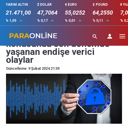
YARIM ALTIN
$ DOLAR
€ EURO
£ POUND
¥ Y
21.471,00
47,7064
55,0252
64,2550
7,
% 1,05
% 0,17
% 0,01
% 0,11
% 0,
Veri güvenliği ve gizliliği
konusunda son dönemde
yaşanan endişe verici
olaylar
Güncelleme: 9 Şubat 2024 21:39