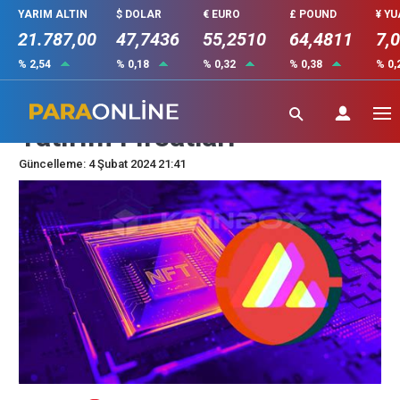
YARIM ALTIN
$ DOLAR
€ EURO
£ POUND
¥ Y
21.787,00
47,7436
55,2510
64,4811
7,
% 2,54
% 0,18
% 0,32
% 0,38
% 0,
Yeni NFT Trendleri ve
Yatırım Fırsatları
Güncelleme: 4 Şubat 2024 21:41