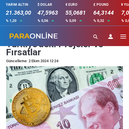
YARIM ALTIN
$ DOLAR
€ EURO
£ POUND
¥ Y
21.363,00
47,5963
55,0681
64,3144
7,
% 1,20
% 0,06
% 0,09
% 0,32
% 0,
Yerli Kripto Paralar:
Türkiye’deki Projeler ve
Fırsatlar
Güncelleme: 2 Ekim 2024 12:24