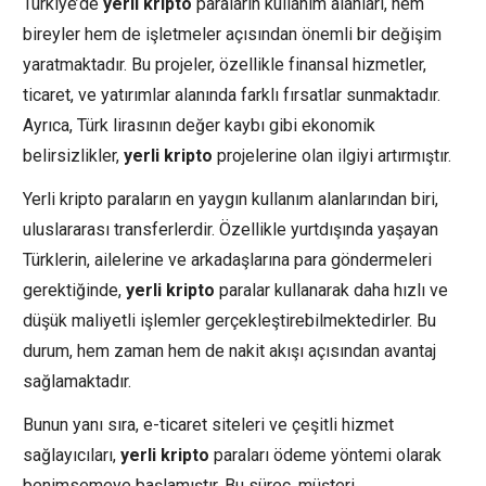
Türkiye’de
yerli kripto
paraların kullanım alanları, hem
bireyler hem de işletmeler açısından önemli bir değişim
yaratmaktadır. Bu projeler, özellikle finansal hizmetler,
ticaret, ve yatırımlar alanında farklı fırsatlar sunmaktadır.
Ayrıca, Türk lirasının değer kaybı gibi ekonomik
belirsizlikler,
yerli kripto
projelerine olan ilgiyi artırmıştır.
Yerli kripto paraların en yaygın kullanım alanlarından biri,
uluslararası transferlerdir. Özellikle yurtdışında yaşayan
Türklerin, ailelerine ve arkadaşlarına para göndermeleri
gerektiğinde,
yerli kripto
paralar kullanarak daha hızlı ve
düşük maliyetli işlemler gerçekleştirebilmektedirler. Bu
durum, hem zaman hem de nakit akışı açısından avantaj
sağlamaktadır.
Bunun yanı sıra, e-ticaret siteleri ve çeşitli hizmet
sağlayıcıları,
yerli kripto
paraları ödeme yöntemi olarak
benimsemeye başlamıştır. Bu süreç, müşteri