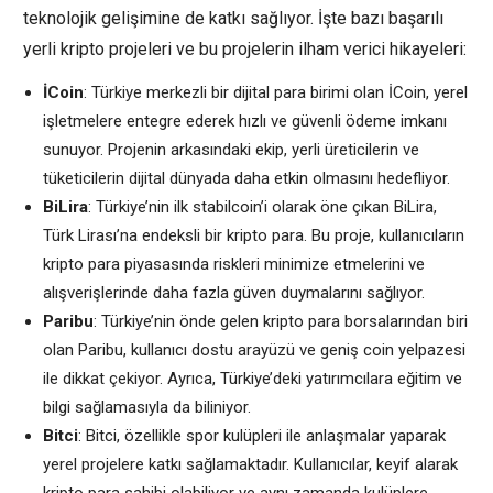
teknolojik gelişimine de katkı sağlıyor. İşte bazı başarılı
yerli kripto projeleri ve bu projelerin ilham verici hikayeleri:
İCoin
: Türkiye merkezli bir dijital para birimi olan İCoin, yerel
işletmelere entegre ederek hızlı ve güvenli ödeme imkanı
sunuyor. Projenin arkasındaki ekip, yerli üreticilerin ve
tüketicilerin dijital dünyada daha etkin olmasını hedefliyor.
BiLira
: Türkiye’nin ilk stabilcoin’i olarak öne çıkan BiLira,
Türk Lirası’na endeksli bir kripto para. Bu proje, kullanıcıların
kripto para piyasasında riskleri minimize etmelerini ve
alışverişlerinde daha fazla güven duymalarını sağlıyor.
Paribu
: Türkiye’nin önde gelen kripto para borsalarından biri
olan Paribu, kullanıcı dostu arayüzü ve geniş coin yelpazesi
ile dikkat çekiyor. Ayrıca, Türkiye’deki yatırımcılara eğitim ve
bilgi sağlamasıyla da biliniyor.
Bitci
: Bitci, özellikle spor kulüpleri ile anlaşmalar yaparak
yerel projelere katkı sağlamaktadır. Kullanıcılar, keyif alarak
kripto para sahibi olabiliyor ve aynı zamanda kulüplere