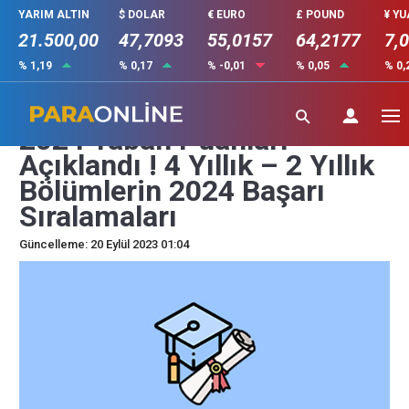
YARIM ALTIN
$ DOLAR
€ EURO
£ POUND
¥ Y
21.500,00
47,7093
55,0157
64,2177
7,
% 1,19
% 0,17
% -0,01
% 0,05
% 0,
YÖKATLAS Tercih Robotu
2024 Taban Puanları
Açıklandı ! 4 Yıllık – 2 Yıllık
Bölümlerin 2024 Başarı
Sıralamaları
Güncelleme: 20 Eylül 2023 01:04