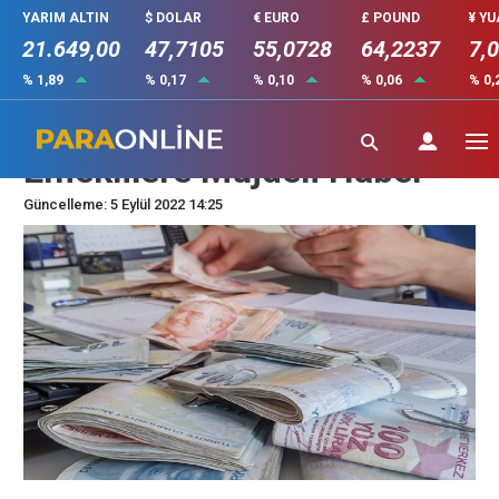
YARIM ALTIN
$ DOLAR
€ EURO
£ POUND
¥ Y
21.649,00
47,7105
55,0728
64,2237
7,
% 1,89
% 0,17
% 0,10
% 0,06
% 0,
Garanti Bankasından
Emeklilere Müjdeli Haber
Güncelleme: 5 Eylül 2022 14:25