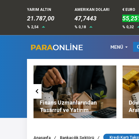
YARIM ALTIN
AMERIKAN DOLARI
€ EURO
21.787,00
47,7443
55,25
% 2,54
% 0,18
% 0,32
MENÜ
Altın ve
Finans Uzmanlarından
Dövi
l
Tasarruf ve Yatırım
Ara
Tavsiyeleri
Nel
Kredi Kartı Taksi
Anasayfa
/
Bankacılık Sektörü
/