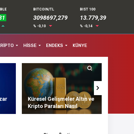
UBLE
BITCOIN/TL
BIST 100
31
3098697,279
13.779,39
% -0,10
% -0,14
KRİPTO
HİSSE
ENDEKS
KÜNYE
zar
Küresel Gelişmeler Altın ve
Finans 
Kripto Paraları Nasıl
Tasarruf
Etkiliyor?
Tavsiyel