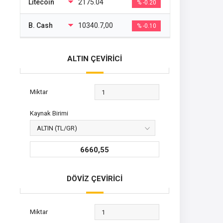
Litecoin
2175.04
% -0.20
B. Cash
10340.7,00
% -0.10
ALTIN ÇEVİRİCİ
Miktar
Kaynak Birimi
6660,55
DÖVİZ ÇEVİRİCİ
Miktar