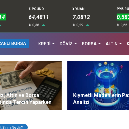
£ POUND
¥ YUAN
РУБ R
14
64,4811
7,0812
0,58
% 0,38
% 0,29
% 0,65
CANLI BORSA
KREDİ
DÖVİZ
BORSA
ALTIN
z, Altın ve Borsa
Kıymetli Madenlerin Pa
sında Tercih Yaparken
Analizi
ere Dikkat Edilmeli?
t Sınırı Nedir?