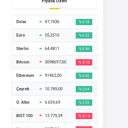
Piyasa Özeti
Dolar
47,7436
% 0.18
Euro
55,2510
% 0.32
Sterlin
64,4811
% 0.38
Bitcoin
3098697,00
% -0.10
Ethereum
91462,00
% 0.00
Çeyrek
10.749,00
% 2,54
G. Altın
6.659,69
% 2,59
BIST 100
13.779,39
% -0,14