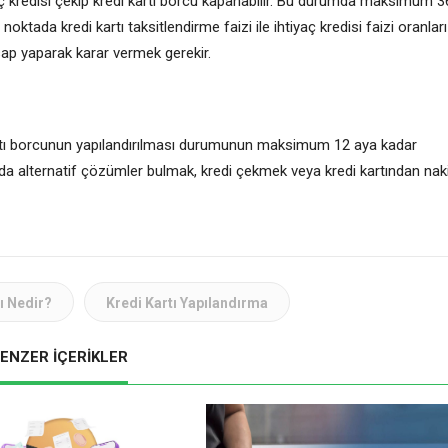
aç kredisi çekip kredi kartı borcu kapanabilir. Bu durumda maksimum 3
ktada kredi kartı taksitlendirme faizi ile ihtiyaç kredisi faizi oranları
hesap yaparak karar vermek gerekir.
artı borcunun yapılandırılması durumunun maksimum 12 aya kadar
a da alternatif çözümler bulmak, kredi çekmek veya kredi kartından nak
rı Nedir?
Kredi Kartı Yapılandırma
ENZER İÇERİKLER