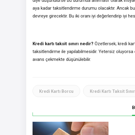
diye düşünülürse bu durumda alternatif olarak ihtiy
aya kadar taksitlendirme durumu olacaktır. Ancak bu no
devreye girecektir. Bu iki oranı iyi değerlendirip iyi 
Kredi kartı taksit sınırı nedir?
Özetlersek; kredi k
taksitlendirme ile yapılabilmesidir. Yetersiz oluyors
avans çekmekte düşünülebilir.
Kredi Kartı Borcu
Kredi Kartı Taksit Sını
B