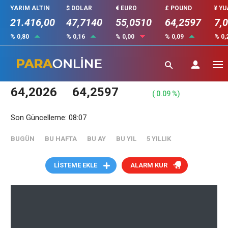
YARIM ALTIN
$ DOLAR
€ EURO
£ POUND
¥ Y
21.416,00
47,7140
55,0510
64,2597
7,
% 0,80
% 0,16
% 0,00
% 0,09
% 0,
GBP - İngiliz Sterlini
Serbest Piyasa
64,2026
64,2597
( 0.09 %)
Son Güncelleme: 08:07
BUGÜN
BU HAFTA
BU AY
BU YIL
5 YILLIK
LİSTEME EKLE
ALARM KUR