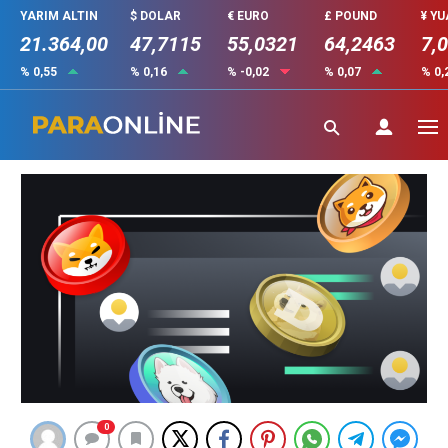
YARIM ALTIN
$ DOLAR
€ EURO
£ POUND
¥ Y
21.364,00
47,7115
55,0321
64,2463
7,
% 0,55
% 0,16
% -0,02
% 0,07
% 0,
Meme Coinler Değerli mi?
Güncelleme: 15 Ocak 2023 20:42
0